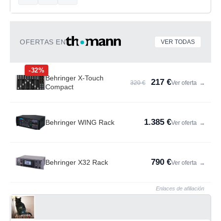
OFERTAS EN
VER TODAS
-32%
Behringer X-Touch
217 €
320 €
Ver oferta
→
Compact
1.385 €
Behringer WING Rack
Ver oferta
→
790 €
Behringer X32 Rack
Ver oferta
→
Enlaces de afiliación