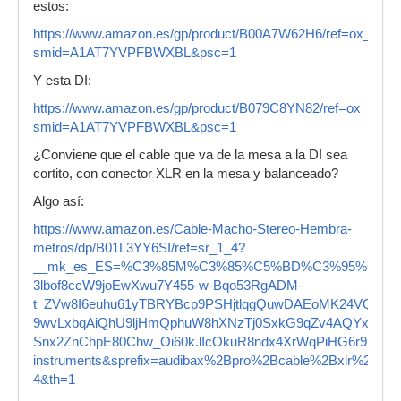
estos:
https://www.amazon.es/gp/product/B00A7W62H6/ref=ox_sc_act
smid=A1AT7YVPFBWXBL&psc=1
Y esta DI:
https://www.amazon.es/gp/product/B079C8YN82/ref=ox_sc_act
smid=A1AT7YVPFBWXBL&psc=1
¿Conviene que el cable que va de la mesa a la DI sea
cortito, con conector XLR en la mesa y balanceado?
Algo así:
https://www.amazon.es/Cable-Macho-Stereo-Hembra-
metros/dp/B01L3YY6SI/ref=sr_1_4?
__mk_es_ES=%C3%85M%C3%85%C5%BD%C3%95%C3%91&cri
3lbof8ccW9joEwXwu7Y455-w-Bqo53RgADM-
t_ZVw8I6euhu61yTBRYBcp9PSHjtlqgQuwDAEoMK24VQtt_ko
9wvLxbqAiQhU9ljHmQphuW8hXNzTj0SxkG9qZv4AQYx3P9
Snx2ZnChpE80Chw_Oi60k.lIcOkuR8ndx4XrWqPiHG6r9hRlnf
instruments&sprefix=audibax%2Bpro%2Bcable%2Bxlr%2B
4&th=1