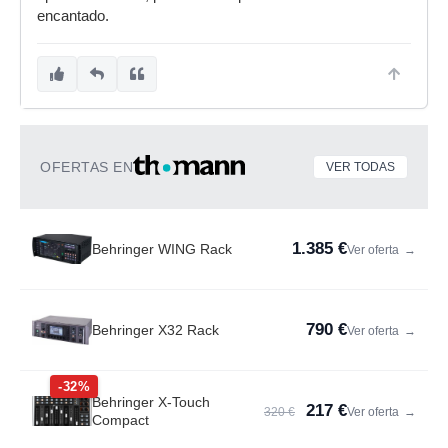
encantado.
OFERTAS EN
VER TODAS
1.385 €
Behringer WING Rack
Ver oferta
→
790 €
Behringer X32 Rack
Ver oferta
→
-32%
Behringer X-Touch
217 €
320 €
Ver oferta
→
Compact