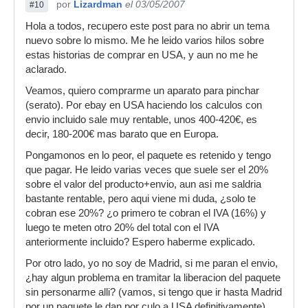
por
Lizardman
el 03/05/2007
#10
Hola a todos, recupero este post para no abrir un tema
nuevo sobre lo mismo. Me he leido varios hilos sobre
estas historias de comprar en USA, y aun no me he
aclarado.
Veamos, quiero comprarme un aparato para pinchar
(serato). Por ebay en USA haciendo los calculos con
envio incluido sale muy rentable, unos 400-420€, es
decir, 180-200€ mas barato que en Europa.
Pongamonos en lo peor, el paquete es retenido y tengo
que pagar. He leido varias veces que suele ser el 20%
sobre el valor del producto+envio, aun asi me saldria
bastante rentable, pero aqui viene mi duda, ¿solo te
cobran ese 20%? ¿o primero te cobran el IVA (16%) y
luego te meten otro 20% del total con el IVA
anteriormente incluido? Espero haberme explicado.
Por otro lado, yo no soy de Madrid, si me paran el envio,
¿hay algun problema en tramitar la liberacion del paquete
sin personarme alli? (vamos, si tengo que ir hasta Madrid
por un paquete le dan por culo a USA definitivamente).