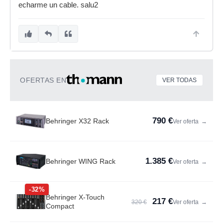
echarme un cable. salu2
OFERTAS EN
VER TODAS
790 €
Behringer X32 Rack
Ver oferta
→
1.385 €
Behringer WING Rack
Ver oferta
→
-32%
Behringer X-Touch
217 €
320 €
Ver oferta
→
Compact