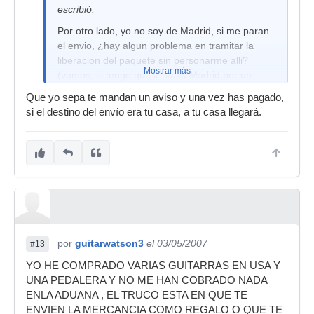
escribió:
Por otro lado, yo no soy de Madrid, si me paran
el envio, ¿hay algun problema en tramitar la
liberacion del paquete sin personarme alli?
Mostrar más
(vamos, si tengo que ir hasta Madrid por un
paquete le dan por culo a USA definitivamente).
Que yo sepa te mandan un aviso y una vez has pagado,
si el destino del envío era tu casa, a tu casa llegará.
por
guitarwatson3
el 03/05/2007
#13
YO HE COMPRADO VARIAS GUITARRAS EN USA Y
UNA PEDALERA Y NO ME HAN COBRADO NADA
ENLA ADUANA , EL TRUCO ESTA EN QUE TE
ENVIEN LA MERCANCIA COMO REGALO O QUE TE