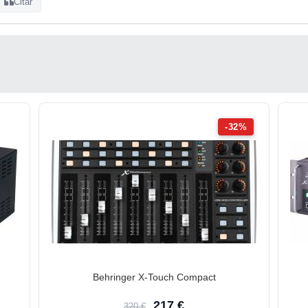
Citar
-32%
Behringer X-Touch Compact
217 €
320 €