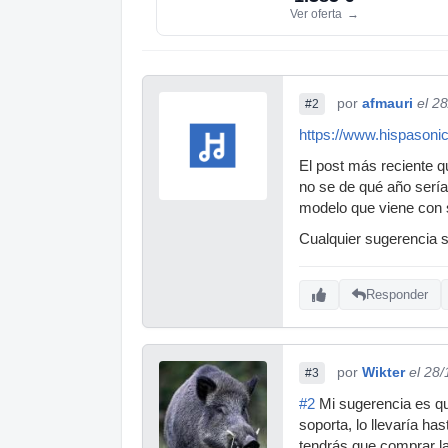
Ver oferta
→
por
afmauri
el 2
#2
https://www.hispasoni
El post más reciente q
no se de qué año sería
modelo que viene con 
Cualquier sugerencia s
Responder
por
Wikter
el 28
#3
#2
Mi sugerencia es qu
soporta, lo llevaría ha
tendrás que comprar la