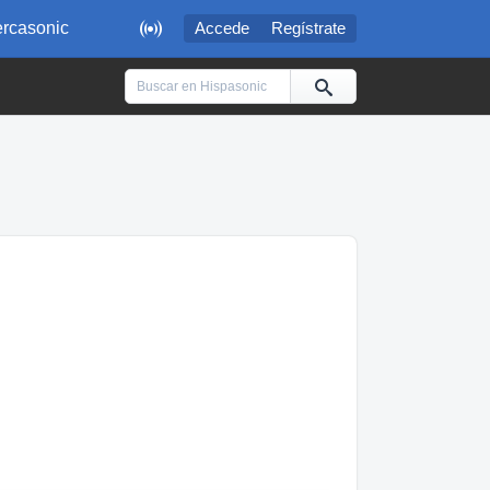

rcasonic
Accede
Regístrate