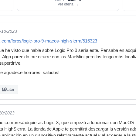
Ver oferta
→
8/10/2023
c.com/foros/logic-pro-9-macos-high-sierra/516323
ue he visto que hable sobre Logic Pro 9 sería este. Pensaba en adq
. Algo parecido me ocurre con los MacMini pero los tengo más localiza
superdrive.
e agradece horrores, saludos!
Citar
/10/2023
e compres/adquieras Logic X, que empezó a funcionar con MacOS Li
sta HighSierra. La tienda de Apple te permitirá descargar la versión a
 aplicación en un dispositivo relativamente actual y al acceder a la 