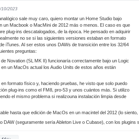
7/10/2023
analógico sale muy caro, quiero montar un Home Studio bajo
con un Macbook o MacMini de 2012 más o menos. El caso es que
re plug-ins descatalogados, de la época. He pensado en adquirir
realmente no se si las siguientes versiones estaban en formato
 de iTunes. Al ser estos unos DAWs de transición entre los 32/64
guientes preguntas:
 de Novation (SL MK II) funcionaría correctamente bajo un Logic
 en un MacOs actual los Audio Units de estos años están
 en formato físico y, haciendo pruebas, he visto que solo puedo
ación plug-ins como el FM8, pro-53 y unos cuántos más. Si utilizo
niendo el mismo problema si realizouna instalación limpia desde
stable hasta que edición de MacOs en un macintel del 2012 (lo sien
tro DAW (seguramente sería Ableton Live o Cubase), con los plugins