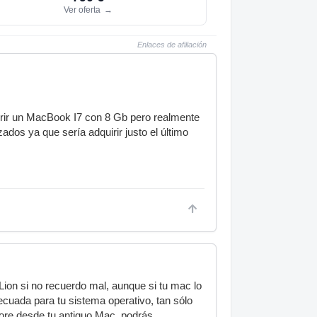
Ver oferta
→
Enlaces de afiliación
uirir un MacBook I7 con 8 Gb pero realmente
dos ya que sería adquirir justo el último
on si no recuerdo mal, aunque si tu mac lo
decuada para tu sistema operativo, tan sólo
store desde tu antiguo Mac, podrás