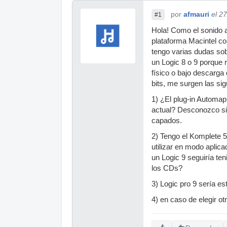
por
afmauri
el 2
#1
Hola! Como el sonido 
plataforma Macintel 
tengo varias dudas sob
un Logic 8 o 9 porque 
físico o bajo descarga
bits, me surgen las si
1) ¿El plug-in Automap
actual? Desconozco si
capados.
2) Tengo el Komplete 5
utilizar en modo aplic
un Logic 9 seguiría te
los CDs?
3) Logic pro 9 sería e
4) en caso de elegir o