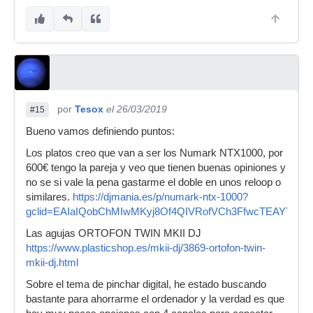
por
Tesox
el 26/03/2019
#15
Bueno vamos definiendo puntos:
Los platos creo que van a ser los Numark NTX1000, por
600€ tengo la pareja y veo que tienen buenas opiniones y
no se si vale la pena gastarme el doble en unos reloop o
similares.
https://djmania.es/p/numark-ntx-1000?
gclid=EAIaIQobChMIwMKyj8Of4QIVRofVCh3FfwcTEAYYA
Las agujas ORTOFON TWIN MKII DJ
https://www.plasticshop.es/mkii-dj/3869-ortofon-twin-
mkii-dj.html
Sobre el tema de pinchar digital, he estado buscando
bastante para ahorrarme el ordenador y la verdad es que