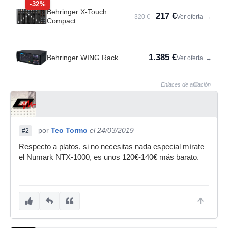
-32%
Behringer X-Touch
217 €
320 €
Ver oferta
→
Compact
1.385 €
Behringer WING Rack
Ver oferta
→
Enlaces de afiliación
por
Teo Tormo
el 24/03/2019
#2
Respecto a platos, si no necesitas nada especial mírate
el Numark NTX-1000, es unos 120€-140€ más barato.