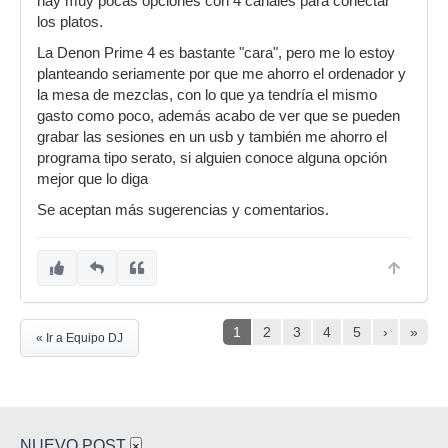
hay muy pocas opciones con 4 canales para conectar
los platos.
La Denon Prime 4 es bastante "cara", pero me lo estoy
planteando seriamente por que me ahorro el ordenador y
la mesa de mezclas, con lo que ya tendría el mismo
gasto como poco, además acabo de ver que se pueden
grabar las sesiones en un usb y también me ahorro el
programa tipo serato, si alguien conoce alguna opción
mejor que lo diga
Se aceptan más sugerencias y comentarios.
1
2
3
4
5
›
»
« Ir a Equipo DJ
NUEVO POST
×