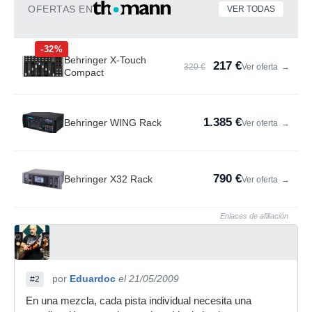
OFERTAS EN
VER TODAS
-32%
Behringer X-Touch
217 €
320 €
Ver oferta
→
Compact
1.385 €
Behringer WING Rack
Ver oferta
→
790 €
Behringer X32 Rack
Ver oferta
→
Enlaces de afiliación
por
Eduardoc
el 21/05/2009
#2
En una mezcla, cada pista individual necesita una