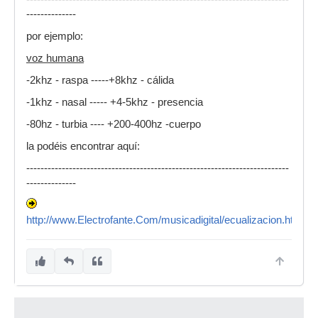
--------------
por ejemplo:
voz humana
-2khz - raspa -----+8khz - cálida
-1khz - nasal ----- +4-5khz - presencia
-80hz - turbia ---- +200-400hz -cuerpo
la podéis encontrar aquí:
--------------------------------------------------------------------------
--------------
http://www.Electrofante.Com/musicadigital/ecualizacion.html