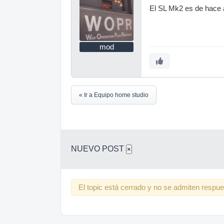
El SL Mk2 es de hace a
mod
« Ir a Equipo home studio
NUEVO POST
×
El topic está cerrado y no se admiten respu