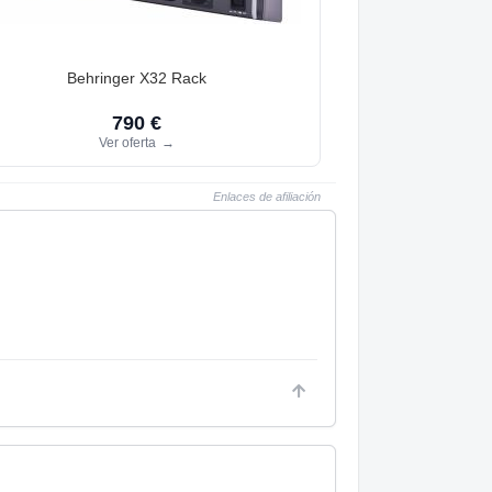
Behringer X32 Rack
790 €
Ver oferta
→
Enlaces de afiliación