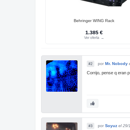
Behringer WING Rack
1.385 €
Ver oferta
→
por
Mr. Nobody
#2
Corrijo, pense q eran 
por
Soyuz
el 29
#3