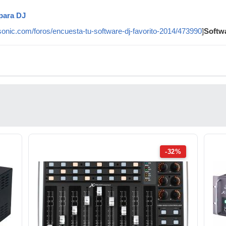
 para DJ
sonic.com/foros/encuesta-tu-software-dj-favorito-2014/473990
]
Softw
-32%