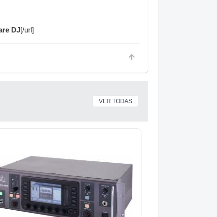
are DJ
[/url]
VER TODAS