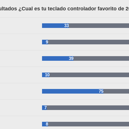
ltados ¿Cual es tu teclado controlador favorito de 
33
9
39
10
75
7
8