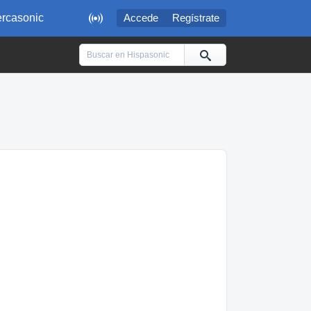

rcasonic
Accede
Regístrate