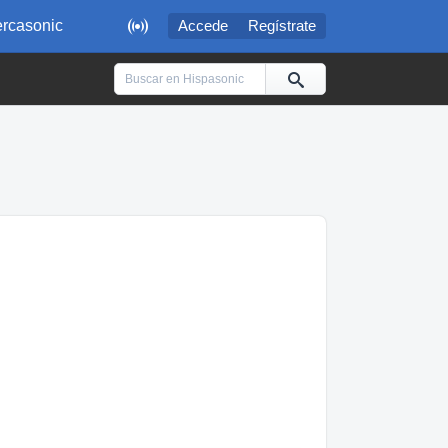

rcasonic
Accede
Regístrate