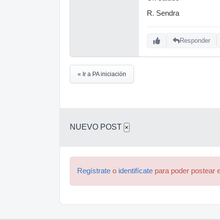
R. Sendra
Responder
« Ir a PA iniciación
NUEVO POST
×
Regístrate
o
identifícate
para poder postear e