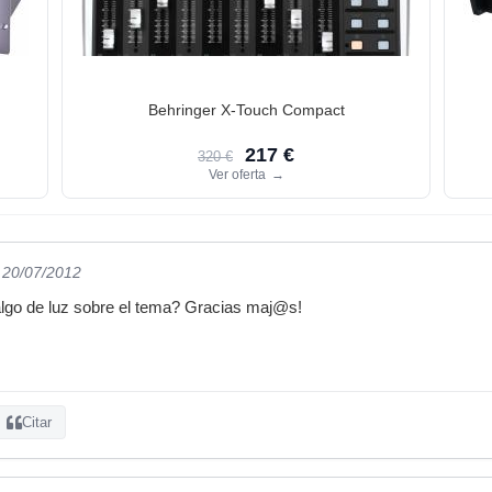
Behringer X-Touch Compact
217 €
320 €
Ver oferta
→
l 20/07/2012
algo de luz sobre el tema? Gracias maj@s!
Citar