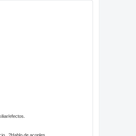
liar/efectos.
io...?Hablo de acoples...