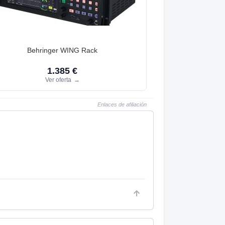
Behringer WING Rack
1.385 €
Ver oferta
→
Enlaces de afiliación