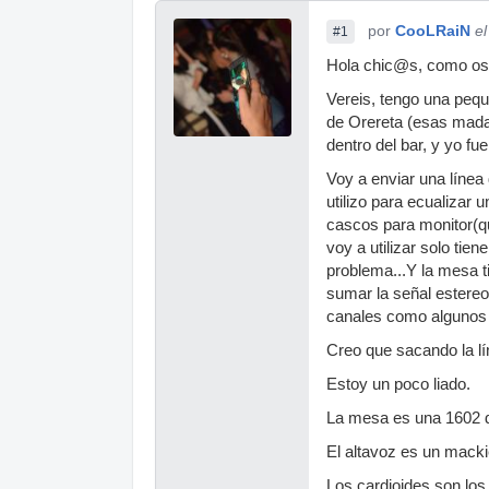
por
CooLRaiN
e
#1
Hola chic@s, como os
Vereis, tengo una pequ
de Orereta (esas mada
dentro del bar, y yo fue
Voy a enviar una líne
utilizo para ecualizar 
cascos para monitor(qu
voy a utilizar solo ti
problema...Y la mesa t
sumar la señal estereo
canales como algunos 
Creo que sacando la lín
Estoy un poco liado.
La mesa es una 1602 de
El altavoz es un mack
Los cardioides son los