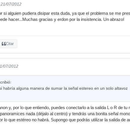
l 21/07/2012
or si alguien pudiera disipar esta duda, ya que el problema se me p
puede hacer...Muchas gracias y erdon por la insistencia. Un abrazo!
Citar
21/07/2012
ribió:
i habría alguna manera de sumar la señal estereo en un solo altavoz
canon y, por lo que entiendo, puedes conectarlo a la salida L o R de t
 panoramices nada (déjalo al centro) y tendrás una bonita señal mon
r lo que estéreo no habrá. Supongo que podrás utilizar la salida de au