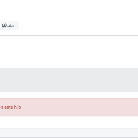
Citar
n este hilo