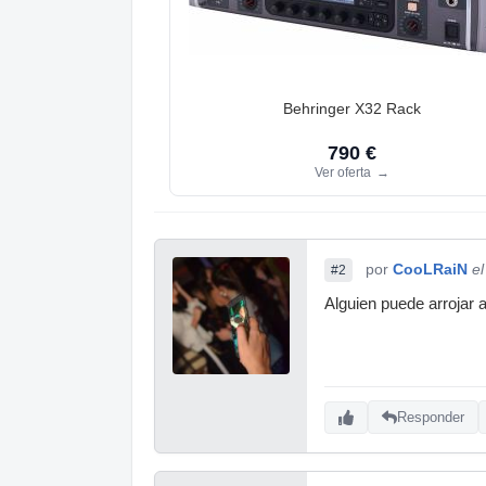
Behringer X32 Rack
790 €
Ver oferta
→
por
CooLRaiN
e
#2
Alguien puede arrojar 
Responder