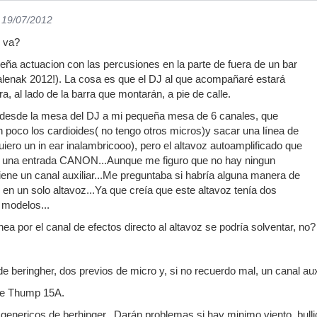
l 19/07/2012
 va?
eña actuacion con las percusiones en la parte de fuera de un bar
lenak 2012!). La cosa es que el DJ al que acompañaré estará
ra, al lado de la barra que montarán, a pie de calle.
a desde la mesa del DJ a mi pequeña mesa de 6 canales, que
un poco los cardioides( no tengo otros micros)y sacar una línea de
iero un in ear inalambricooo), pero el altavoz autoamplificado que
ene una entrada CANON...Aunque me figuro que no hay ningun
iene un canal auxiliar...Me preguntaba si habría alguna manera de
 en un solo altavoz...Ya que creía que este altavoz tenía dos
modelos...
ea por el canal de efectos directo al altavoz se podría solventar, no?
 beringher, dos previos de micro y, si no recuerdo mal, un canal auxi
ie Thump 15A.
 genericos de berhinger...Darán problemas si hay minimo viento, bullic