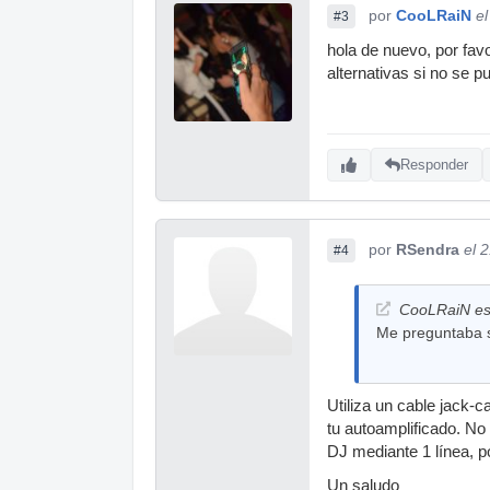
por
CooLRaiN
e
#3
hola de nuevo, por fav
alternativas si no se 
Responder
por
RSendra
el 
#4
CooLRaiN esc
Me preguntaba s
Utiliza un cable jack-
tu autoamplificado. No
DJ mediante 1 línea, po
Un saludo