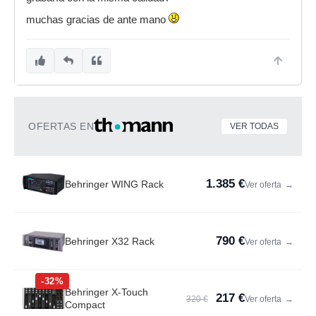
muchas gracias de ante mano
OFERTAS EN
VER TODAS
1.385 €
Behringer WING Rack
Ver oferta
→
790 €
Behringer X32 Rack
Ver oferta
→
-32%
Behringer X-Touch
217 €
320 €
Ver oferta
→
Compact