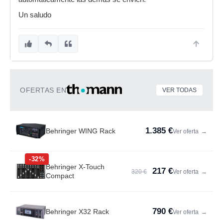
Un saludo
OFERTAS EN
VER TODAS
1.385 €
Behringer WING Rack
Ver oferta
→
-32%
Behringer X-Touch
217 €
320 €
Ver oferta
→
Compact
790 €
Behringer X32 Rack
Ver oferta
→