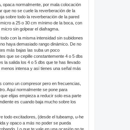
a, opaca normalmente, por mala colocación
r que no se cuele la reverberación de la
ja sobre todo la reverberación de la pared
 micro a 25 o 30 cm mínimo de la boca, con
l micro sin golpear el diafragma.
todo con la misma intensidad sin subidones
ave no haya demasiado rango dinámico. De no
rtes más bajas las suba un poco
etes que se cepille constantemente 4 o 5 dbs
s la salida los 4 o 5 dbs que te has llevado
e menos intensa y así tienes una señal más
es como un compresor pero en frecuencias,
tro. Aquí normalmente se pone para
que elijas empieza a reducir solo esa parte
 pendiente es cuando baja mucho sobre los
re todo excitadores, (desde el tubeamp, u-he
vida y opaco a más no poder se pueda
probando. Lo que te vale en una ocasión no te