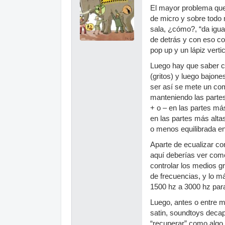
El mayor problema que
de micro y sobre todo 
sala, ¿cómo?, “da igua
de detrás y con eso c
pop up y un lápiz verti
Luego hay que saber c
(gritos) y luego bajon
ser así se mete un co
manteniendo las partes
+ o – en las partes más
en las partes más alta
o menos equilibrada en
Aparte de ecualizar c
aquí deberías ver com
controlar los medios g
de frecuencias, y lo má
1500 hz a 3000 hz para
Luego, antes o entre m
satin, soundtoys deca
“recuperar” como algo c