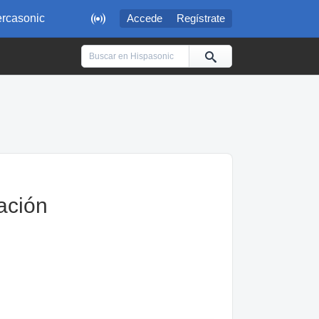

rcasonic
Accede
Regístrate
ación