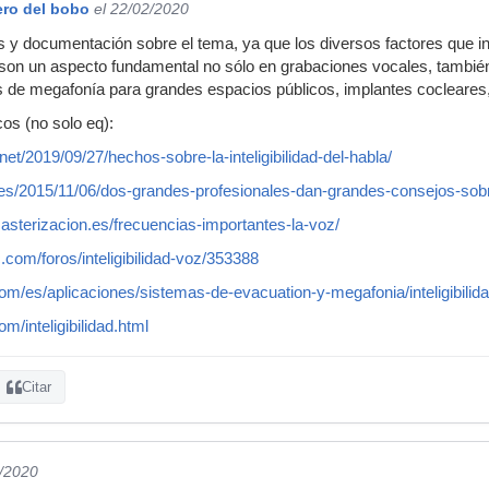
ero del bobo
el 22/02/2020
 y documentación sobre el tema, ya que los diversos factores que in
bla son un aspecto fundamental no sólo en grabaciones vocales, tambié
 de megafonía para grandes espacios públicos, implantes cocleares,
os (no solo eq):
et/2019/09/27/hechos-sobre-la-inteligibilidad-del-habla/
/es/2015/11/06/dos-grandes-profesionales-dan-grandes-consejos-sob
sterizacion.es/frecuencias-importantes-la-voz/
.com/foros/inteligibilidad-voz/353388
com/es/aplicaciones/sistemas-de-evacuation-y-megafonia/inteligibilida
m/inteligibilidad.html
Citar
2/2020