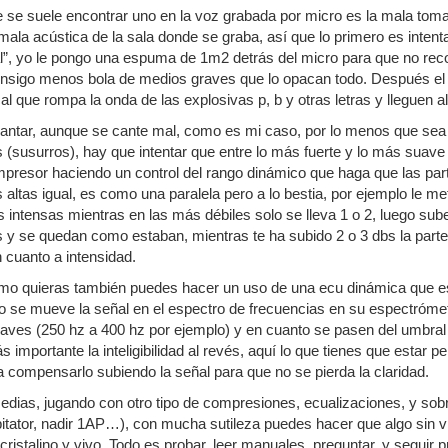
 se suele encontrar uno en la voz grabada por micro es la mala tom
mala acústica de la sala donde se graba, así que lo primero es intenta
l”, yo le pongo una espuma de 1m2 detrás del micro para que no reco
onsigo menos bola de medios graves que lo opacan todo. Después el
cal que rompa la onda de las explosivas p, b y otras letras y lleguen a
antar, aunque se cante mal, como es mi caso, por lo menos que sea 
es (susurros), hay que intentar que entre lo más fuerte y lo más su
mpresor haciendo un control del rango dinámico que haga que las pa
 altas igual, es como una paralela pero a lo bestia, por ejemplo le m
 intensas mientras en las más débiles solo se lleva 1 o 2, luego sube
s y se quedan como estaban, mientras te ha subido 2 o 3 dbs la part
 cuanto a intensidad.
omo quieras también puedes hacer un uso de una ecu dinámica que 
o se mueve la señal en el espectro de frecuencias en su espectróme
raves (250 hz a 400 hz por ejemplo) y en cuanto se pasen del umbral 
s importante la inteligibilidad al revés, aquí lo que tienes que estar
 compensarlo subiendo la señal para que no se pierda la claridad.
edias, jugando con otro tipo de compresiones, ecualizaciones, y sob
pitator, nadir 1AP…), con mucha sutileza puedes hacer que algo sin 
ristalino y vivo. Todo es probar, leer manuales, preguntar, y seguir 