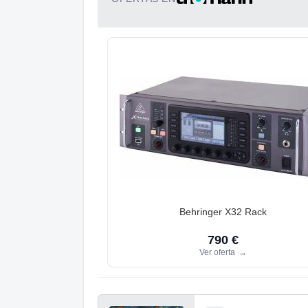
Behringer X32 Rack
790 €
Ver oferta
→