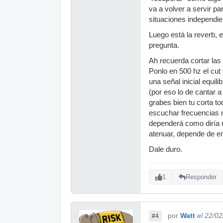
va a volver a servir p
situaciones independie
Luego está la reverb, 
pregunta.
Ah recuerda cortar las
Ponlo en 500 hz el cu
una señal inicial equi
(por eso lo de cantar 
grabes bien tu corta t
escuchar frecuencias m
dependerá como diría u
atenuar, depende de en
Dale duro.
1
Responder
por
Watt
el 22/0
#4