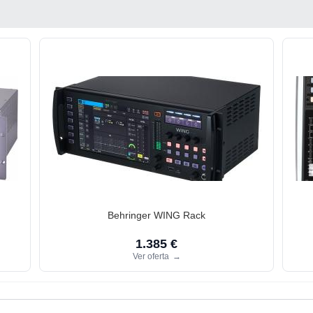
Behringer WING Rack
1.385 €
Ver oferta
→