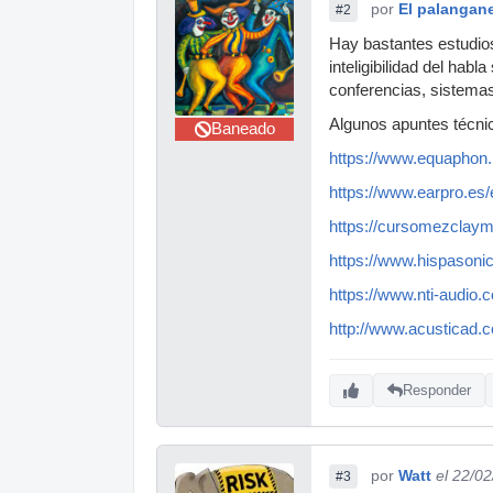
por
El palangan
#2
Hay bastantes estudios
inteligibilidad del ha
conferencias, sistemas
Algunos apuntes técnic
Baneado
https://www.equaphon.n
https://www.earpro.es
https://cursomezclayma
https://www.hispasonic
https://www.nti-audio.
http://www.acusticad.co
Responder
por
Watt
el 22/0
#3