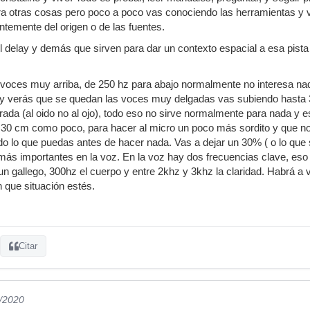
ara otras cosas pero poco a poco vas conociendo las herramientas y 
ntemente del origen o de las fuentes.
el delay y demás que sirven para dar un contexto espacial a esa pista
 voces muy arriba, de 250 hz para abajo normalmente no interesa na
t y verás que se quedan las voces muy delgadas vas subiendo hasta 
librada (al oido no al ojo), todo eso no sirve normalmente para nada 
a 30 cm como poco, para hacer al micro un poco más sordito y que no
odo lo que puedas antes de hacer nada. Vas a dejar un 30% ( o lo que
ás importantes en la voz. En la voz hay dos frecuencias clave, eso
n gallego, 300hz el cuerpo y entre 2khz y 3khz la claridad. Habrá a
 que situación estés.
Citar
2/2020