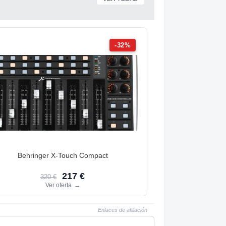
-32%
Behringer X-Touch Compact
217 €
320 €
Ver oferta
→
Enlaces de afiliación