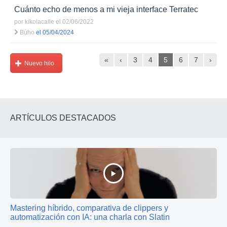
Cuánto echo de menos a mi vieja interface Terratec
por
kikolacalle
el 02/06/2022
Búho
el 05/04/2024
«
‹
3
4
5
6
7
›
Nuevo hilo
ARTÍCULOS DESTACADOS
Mastering híbrido, comparativa de clippers y
automatización con IA: una charla con Slatin