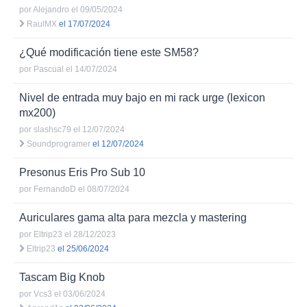
por
Alejandro
el 09/05/2024
RaulMX
el 17/07/2024
¿Qué modificación tiene este SM58?
por
Pascual
el 14/07/2024
Nivel de entrada muy bajo en mi rack urge (lexicon
mx200)
por
slashsc79
el 12/07/2024
Soundprogramer
el 12/07/2024
Presonus Eris Pro Sub 10
por
FernandoD
el 08/07/2024
Auriculares gama alta para mezcla y mastering
por
Eltrip23
el 28/12/2023
Eltrip23
el 25/06/2024
Tascam Big Knob
por
Vcs3
el 03/06/2024