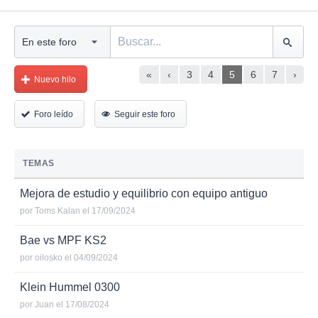
«
‹
3
4
5
6
7
›
Nuevo hilo
Foro leído
Seguir este foro
TEMAS
Mejora de estudio y equilibrio con equipo antiguo
por
Toms Kalan
el 17/09/2024
Bae vs MPF KS2
por
oilosko
el 04/09/2024
Klein Hummel 0300
por
Juan
el 17/08/2024