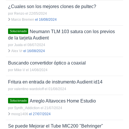
¿Cuales son los mejores clones de pultec?
por
Renzo
el 22/05/2024
Marco Bremen
el 16/08/2024
Neumann TLM 103 satura con los previos
Solucionado
de la tarjeta Audient
por
Juata
el 08/07/2024
Alex Vr
el 16/08/2024
Buscando convertidor óptico a coaxial
por
Mike-V
el 14/08/2024
Fritura en entrada de instrumento Audient id14
por
valentino wardoloff
el 01/08/2024
Arreglo Altavoces Home Estudio
Solucionado
por
Synth_Addiction
el 21/07/2024
moog1406
el 27/07/2024
Se puede Mejorar el Tube MIC200 "Behringer"