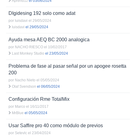
Aprend1z
el 03/06/2024
DIgidesing 192 solo como adat
por
luisdavi
el 29/05/2024
luisdavi
el 29/05/2024
Ayuda mesa AEQ BC 2000 analogica
por
NACHO RIESCO
el 10/02/2017
Last Monkey Studio
el 23/05/2024
Problema de fase al pasar señal por un apogee rosetta
200
por
Nacho Nieto
el 05/05/2024
Olaf Svendson
el 06/05/2024
Configuración Rme TotalMix
por
Marco
el 16/11/2017
MrBlue
el 05/05/2024
Usar Saffire pro 40 como módulo de previos
por
Setevlc
el 23/04/2024