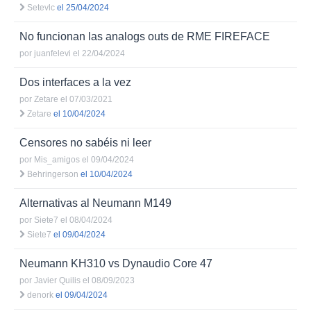
Setevlc
el 25/04/2024
No funcionan las analogs outs de RME FIREFACE
por
juanfelevi
el 22/04/2024
Dos interfaces a la vez
por
Zetare
el 07/03/2021
Zetare
el 10/04/2024
Censores no sabéis ni leer
por
Mis_amigos
el 09/04/2024
Behringerson
el 10/04/2024
Alternativas al Neumann M149
por
Siete7
el 08/04/2024
Siete7
el 09/04/2024
Neumann KH310 vs Dynaudio Core 47
por
Javier Quilis
el 08/09/2023
denork
el 09/04/2024