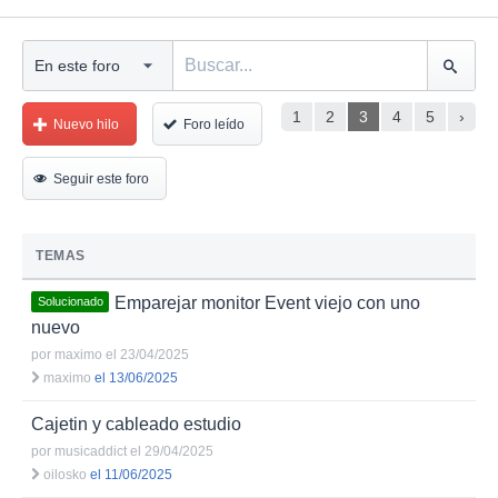
1
2
3
4
5
›
Nuevo hilo
Foro leído
Seguir este foro
TEMAS
Emparejar monitor Event viejo con uno
Solucionado
nuevo
por
maximo
el 23/04/2025
maximo
el 13/06/2025
Cajetin y cableado estudio
por
musicaddict
el 29/04/2025
oilosko
el 11/06/2025