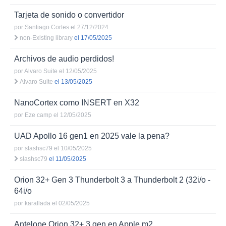
Tarjeta de sonido o convertidor
por
Santiago Cortes
el 27/12/2024
non-Existing library
el 17/05/2025
Archivos de audio perdidos!
por
Alvaro Suite
el 12/05/2025
Alvaro Suite
el 13/05/2025
NanoCortex como INSERT en X32
por
Eze camp
el 12/05/2025
UAD Apollo 16 gen1 en 2025 vale la pena?
por
slashsc79
el 10/05/2025
slashsc79
el 11/05/2025
Orion 32+ Gen 3 Thunderbolt 3 a Thunderbolt 2 (32i/o -
64i/o
por
karallada
el 02/05/2025
Antelope Orion 32+ 3 gen en Apple m2