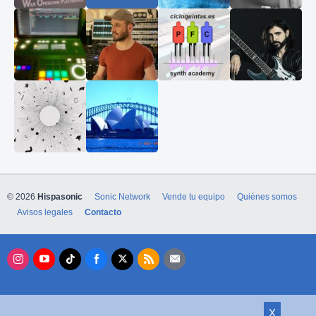
© 2026
Hispasonic
Sonic Network
Vende tu equipo
Quiénes somos
Avisos legales
Contacto
X