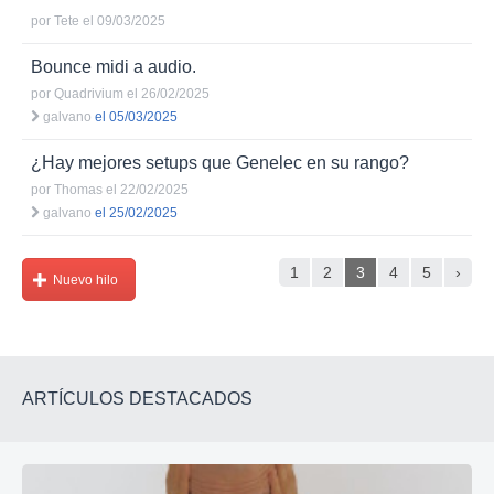
por
Tete
el 09/03/2025
Bounce midi a audio.
por
Quadrivium
el 26/02/2025
galvano
el 05/03/2025
¿Hay mejores setups que Genelec en su rango?
por
Thomas
el 22/02/2025
galvano
el 25/02/2025
1
2
3
4
5
›
Nuevo hilo
ARTÍCULOS DESTACADOS