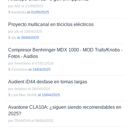
por
Art2
el 21/09/2023
karallada
el 01/05/2025
Proyecto multicanal en triciclos eléctricos
por
afu
el 19/04/2025
afu
el 30/04/2025
Compresor Benhringer MDX 1000 - MOD Trafo/Knobs -
Fotos - Audios
por
PereGrino
el 07/01/2018
PereGrino
el 24/04/2025
Audient iD44 desfase en tomas largas
por
delahoz
el 26/04/2024
Last Mac-ShiNE
el 10/04/2025
Avantone CLA10A: ¿siguen siendo recomendables en
2025?
por
TEKNOVA
el 08/04/2025