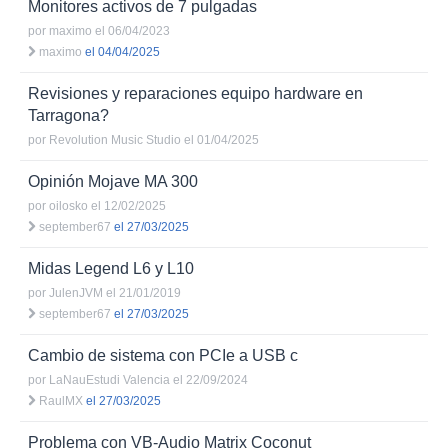
Monitores activos de 7 pulgadas
por
maximo
el 06/04/2023
maximo
el 04/04/2025
Revisiones y reparaciones equipo hardware en
Tarragona?
por
Revolution Music Studio
el 01/04/2025
Opinión Mojave MA 300
por
oilosko
el 12/02/2025
september67
el 27/03/2025
Midas Legend L6 y L10
por
JulenJVM
el 21/01/2019
september67
el 27/03/2025
Cambio de sistema con PCIe a USB c
por
LaNauEstudi Valencia
el 22/09/2024
RaulMX
el 27/03/2025
Problema con VB-Audio Matrix Coconut