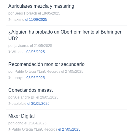
Auriculares mezcla y mastering
por
Sergi Horrach
el 18/05/2025
maximo
el 11/06/2025
¿Alguien ha probado un Oberheim frente al Behringer
UB?
por
javiceres
el 21/05/2025
Wikter
el 08/06/2025
Recomendación monitor secundario
por
Pablo Ortega #LinCRecords
el 27/05/2025
Lenny
el 08/06/2025
Conectar dos mesas.
por
Alejandro BF
el 29/05/2025
pablofcid
el 30/05/2025
Mixer Digital
por
jochg
el 15/04/2025
Pablo Ortega #LinCRecords
el 27/05/2025