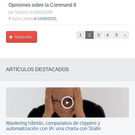
Opiniones sobre la Command 8
por
Taylor57
el 28/02/2008
benur_judea
el 15/06/2025
1
2
3
4
5
›
Nuevo hilo
ARTÍCULOS DESTACADOS
Mastering híbrido, comparativa de clippers y
automatización con IA: una charla con Slatin