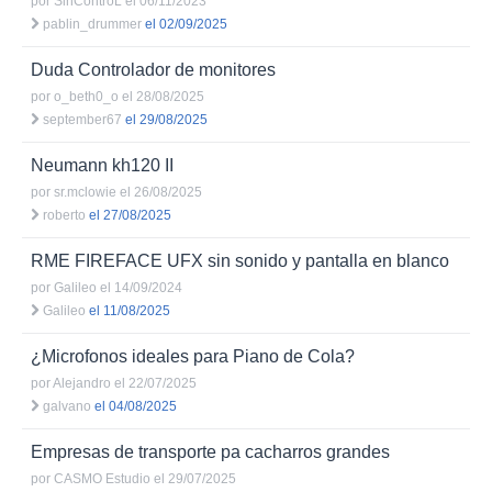
por
SinControL
el 06/11/2023
pablin_drummer
el 02/09/2025
Duda Controlador de monitores
por
o_beth0_o
el 28/08/2025
september67
el 29/08/2025
Neumann kh120 II
por
sr.mclowie
el 26/08/2025
roberto
el 27/08/2025
RME FIREFACE UFX sin sonido y pantalla en blanco
por
Galileo
el 14/09/2024
Galileo
el 11/08/2025
¿Microfonos ideales para Piano de Cola?
por
Alejandro
el 22/07/2025
galvano
el 04/08/2025
Empresas de transporte pa cacharros grandes
por
CASMO Estudio
el 29/07/2025