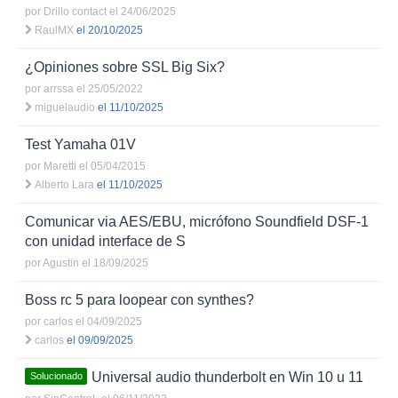
por
Drillo contact
el 24/06/2025
RaulMX
el 20/10/2025
¿Opiniones sobre SSL Big Six?
por
arrssa
el 25/05/2022
miguelaudio
el 11/10/2025
Test Yamaha 01V
por
Maretti
el 05/04/2015
Alberto Lara
el 11/10/2025
Comunicar via AES/EBU, micrófono Soundfield DSF-1
con unidad interface de S
por
Agustin
el 18/09/2025
Boss rc 5 para loopear con synthes?
por
carlos
el 04/09/2025
carlos
el 09/09/2025
Universal audio thunderbolt en Win 10 u 11
Solucionado