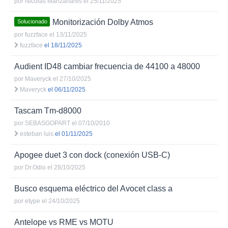
por
Nicolás Manzanares
el 25/11/2025
Monitorización Dolby Atmos
Solucionado
por
fuzzface
el 13/11/2025
fuzzface
el 18/11/2025
Audient ID48 cambiar frecuencia de 44100 a 48000
por
Maveryck
el 27/10/2025
Maveryck
el 06/11/2025
Tascam Tm-d8000
por
SEBASGOPART
el 07/10/2010
esteban luis
el 01/11/2025
Apogee duet 3 con dock (conexión USB-C)
por
Dr.Odio
el 28/10/2025
Busco esquema eléctrico del Avocet class a
por
etype
el 24/10/2025
Antelope vs RME vs MOTU