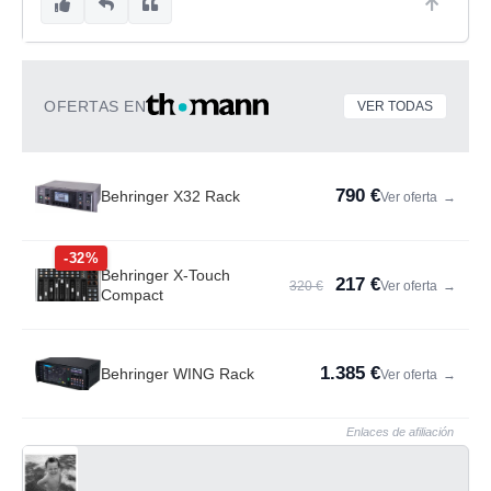
OFERTAS EN
VER TODAS
790 €
Behringer X32 Rack
Ver oferta
→
-32%
Behringer X-Touch
217 €
320 €
Ver oferta
→
Compact
1.385 €
Behringer WING Rack
Ver oferta
→
Enlaces de afiliación