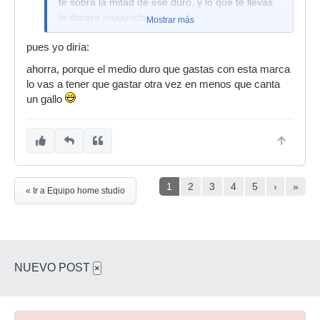
te sobra la mitad de ese duro, y lo que te llevas
te durara muuuucho.
Mostrar más
pues yo diría:
ahorra, porque el medio duro que gastas con esta marca
lo vas a tener que gastar otra vez en menos que canta
un gallo
1
2
3
4
5
›
»
« Ir a Equipo home studio
NUEVO POST
×