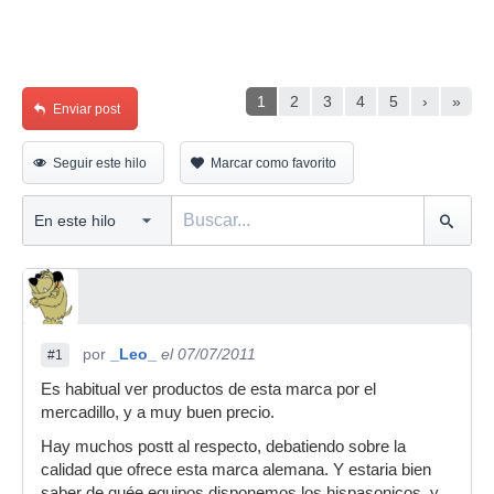
1
2
3
4
5
›
»
Enviar post
Seguir este hilo
Marcar como favorito
por
_Leo_
el 07/07/2011
#1
Es habitual ver productos de esta marca por el
mercadillo, y a muy buen precio.
Hay muchos postt al respecto, debatiendo sobre la
calidad que ofrece esta marca alemana. Y estaria bien
saber de quée equipos disponemos los hispasonicos, y