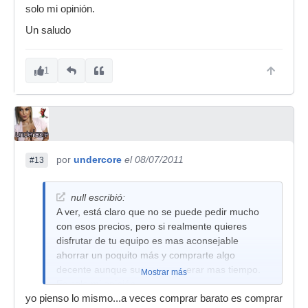
solo mi opinión.
Un saludo
1
por
undercore
el 08/07/2011
#13
null escribió:
A ver, está claro que no se puede pedir mucho
con esos precios, pero si realmente quieres
disfrutar de tu equipo es mas aconsejable
ahorrar un poquito más y comprarte algo
decente aunque suponga esperar mas tiempo.
Mostrar más
Es solo mi opinión.
yo pienso lo mismo...a veces comprar barato es comprar