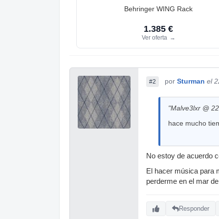
Behringer WING Rack
1.385 €
Ver oferta
→
por
Sturman
el 
#2
"Malve3lxr @ 22
hace mucho tie
No estoy de acuerdo c
El hacer música para 
perderme en el mar de 
Responder