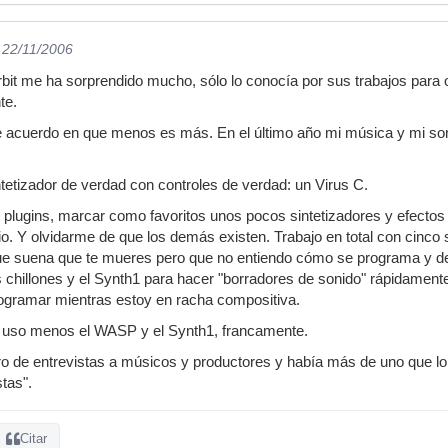
l 22/11/2006
bit me ha sorprendido mucho, sólo lo conocía por sus trabajos para 
te.
e acuerdo en que menos es más. En el último año mi música y mi so
tetizador de verdad con controles de verdad: un Virus C.
e plugins, marcar como favoritos unos pocos sintetizadores y efectos 
. Y olvidarme de que los demás existen. Trabajo en total con cinco si
e suena que te mueres pero que no entiendo cómo se programa y d
chillones y el Synth1 para hacer "borradores de sonido" rápidamente
gramar mientras estoy en racha compositiva.
 uso menos el WASP y el Synth1, francamente.
ibro de entrevistas a músicos y productores y había más de uno que l
tas".
Citar