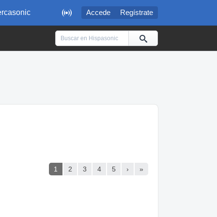

rcasonic
Accede
Regístrate
1
2
3
4
5
›
»