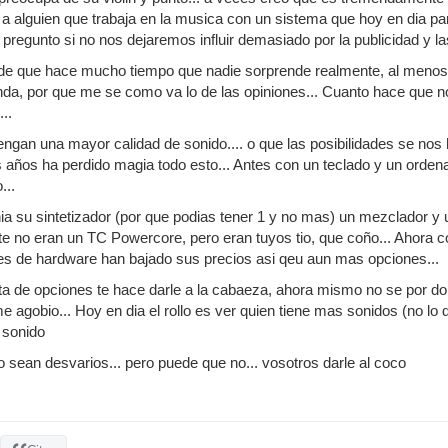
a alguien que trabaja en la musica con un sistema que hoy en dia pa
regunto si no nos dejaremos influir demasiado por la publicidad y l
 de que hace mucho tiempo que nadie sorprende realmente, al menos d
nda, por que me se como va lo de las opiniones... Cuanto hace que n
..
ngan una mayor calidad de sonido.... o que las posibilidades se nos
s años ha perdido magia todo esto... Antes con un teclado y un ordena
...
ia su sintetizador (por que podias tener 1 y no mas) un mezclador 
no eran un TC Powercore, pero eran tuyos tio, que coño... Ahora con 
antes de hardware han bajado sus precios asi qeu aun mas opciones...
lta de opciones te hace darle a la cabaeza, ahora mismo no se por 
e agobio... Hoy en dia el rollo es ver quien tiene mas sonidos (no lo d
 sonido
 sean desvarios... pero puede que no... vosotros darle al coco