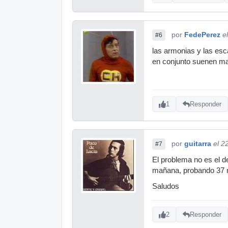
por
FedePerez
e
#6
las armonias y las esc
en conjunto suenen mas
1
Responder
por
guitarra
el 2
#7
El problema no es el d
mañana, probando 37 ma
Saludos
2
Responder