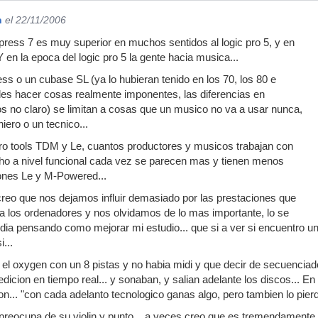
n
el 22/11/2006
xpress 7 es muy superior en muchos sentidos al logic pro 5, y en
 Y en la epoca del logic pro 5 la gente hacia musica...
ess o un cubase SL (ya lo hubieran tenido en los 70, los 80 e
des hacer cosas realmente imponentes, las diferencias en
 no claro) se limitan a cosas que un musico no va a usar nunca,
iero o un tecnico...
ro tools TDM y Le, cuantos productores y musicos trabajan con
cho a nivel funcional cada vez se parecen mas y tienen menos
iones Le y M-Powered...
creo que nos dejamos influir demasiado por las prestaciones que
a los ordenadores y nos olvidamos de lo mas importante, lo se
dia pensando como mejorar mi estudio... que si a ver si encuentro un
...
 el oxygen con un 8 pistas y no habia midi y que decir de secuencia
edicion en tiempo real... y sonaban, y salian adelante los discos... En 
on... "con cada adelanto tecnologico ganas algo, pero tambien lo pier
e preocupa de su violin y punto... a veces creo que es tremendamente 