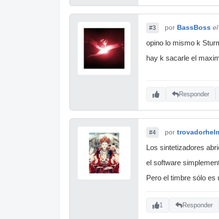
por
BassBoss
e
#3
opino lo mismo k Stur
hay k sacarle el maxim
Responder
por
trovadorhel
#4
Los sintetizadores abri
el software simplement
Pero el timbre sólo es 
1
Responder