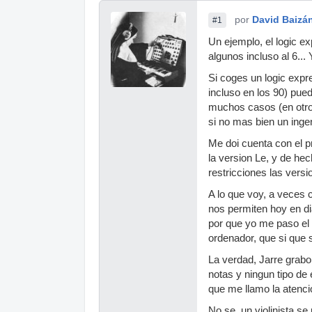
por
David Baizá
#1
Un ejemplo, el logic e
algunos incluso al 6...
Si coges un logic expr
incluso en los 90) pue
muchos casos (en otros
si no mas bien un ingen
Me doi cuenta con el p
la version Le, y de he
restricciones las vers
A lo que voy, a veces 
nos permiten hoy en di
por que yo me paso el 
ordenador, que si que si
La verdad, Jarre grabo
notas y ningun tipo de 
que me llamo la atenci
No se, un violinista s