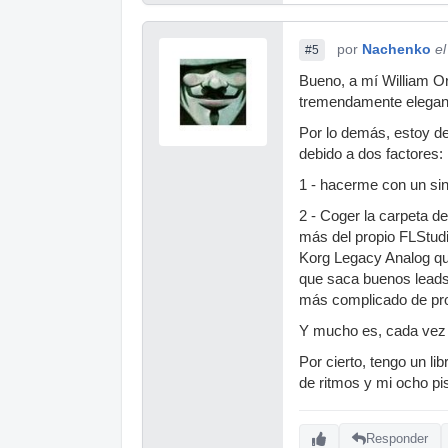
por
Nachenko
e
#5
Bueno, a mí William Or
tremendamente elegan
Por lo demás, estoy d
debido a dos factores:
1 - hacerme con un sin
2 - Coger la carpeta d
más del propio FLStudio
Korg Legacy Analog qu
que saca buenos leads 
más complicado de pro
Y mucho es, cada vez
Por cierto, tengo un l
de ritmos y mi ocho pis
Responder