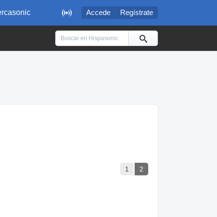

rcasonic
Accede
Regístrate
1
2