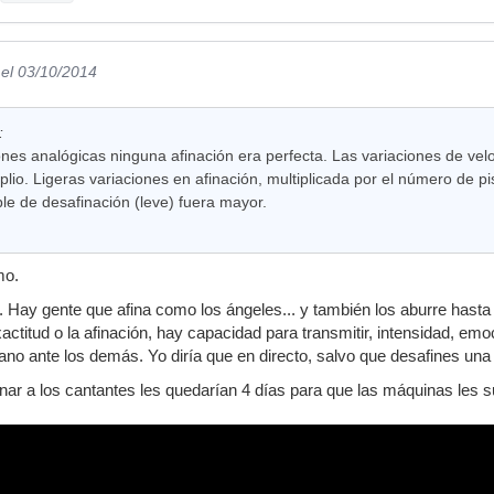
el 03/10/2014
:
ones analógicas ninguna afinación era perfecta. Las variaciones de vel
o. Ligeras variaciones en afinación, multiplicada por el número de pi
le de desafinación (leve) fuera mayor.
mo.
 Hay gente que afina como los ángeles... y también los aburre hasta
exactitud o la afinación, hay capacidad para transmitir, intensidad, 
no ante los demás. Yo diría que en directo, salvo que desafines una 
finar a los cantantes les quedarían 4 días para que las máquinas les 