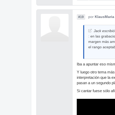
por
KlausMaria
#19
Jack escribió
: en las grabaci
margen más ampli
el rango aceptab
Iba a apuntar eso mis
Y luego otro tema más.
interpretación que la 
pasan a un segundo pla
Si cantar fuese sólo a