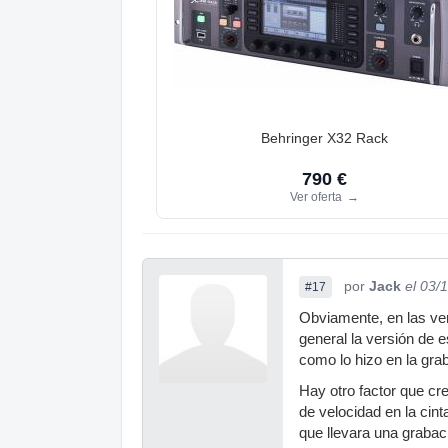
Behringer X32 Rack
790 €
Ver oferta
→
por
Jack
el 03/
#17
Obviamente, en las ver
general la versión de 
como lo hizo en la gra
Hay otro factor que cr
de velocidad en la cin
que llevara una grabac