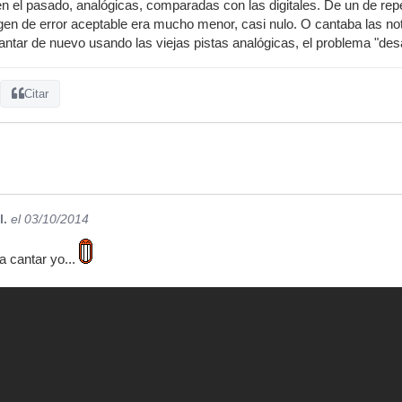
en el pasado, analógicas, comparadas con las digitales. De un de re
gen de error aceptable era mucho menor, casi nulo. O cantaba las no
cantar de nuevo usando las viejas pistas analógicas, el problema "des
Citar
l.
el 03/10/2014
a cantar yo...