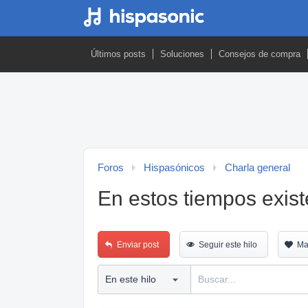
Últimos posts
Soluciones
Consejos de compra
Foros
Hispasónicos
Charla general
En estos tiempos exis
Enviar post
Seguir este hilo
Ma