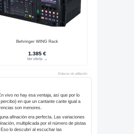
Behringer WING Rack
1.385 €
Ver oferta
→
Enlaces de afiliación
n vivo no hay esa ventaja, así que por lo
percibo) en que un cantante cante igual a
erencias son menores.
una afinación era perfecta. Las variaciones
nación, multiplicada por el número de pistas
 Eso lo descubrí al escuchar las