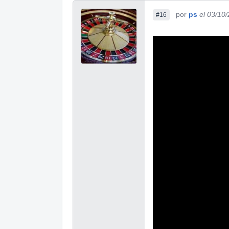
por
ps
el 03/10
#16