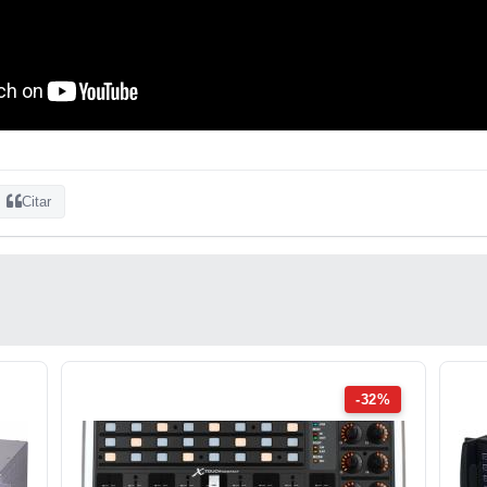
Citar
-32%