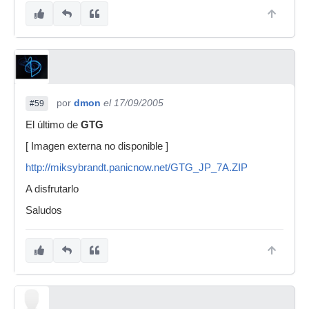
por
dmon
el 17/09/2005
#59
El último de
GTG
[ Imagen externa no disponible ]
http://miksybrandt.panicnow.net/GTG_JP_7A.ZIP
A disfrutarlo
Saludos