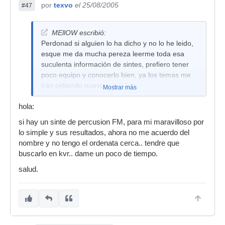
por
texvo
el 25/08/2005
#47
MEllOW escribió:
Perdonad si alguien lo ha dicho y no lo he leido,
esque me da mucha pereza leerme toda esa
suculenta información de sintes, prefiero tener
poco equipo y conocerlo bien, ya los temas me
irán pidiendo nuevos sonidos...
Mostrar más
Lo que si ando buscando sin mucho éxito es un
hola:
sinte de percusión FM, parece que el purple de
si hay un sinte de percusion FM, para mi maravilloso por
Odo está en fase beta aun.... conoceis alguno
lo simple y sus resultados, ahora no me acuerdo del
wapo ?¿ (me interesa que unas pistas puedan
nombre y no tengo el ordenata cerca.. tendre que
modular a otras si fuera posible)
buscarlo en kvr.. dame un poco de tiempo.
salud.