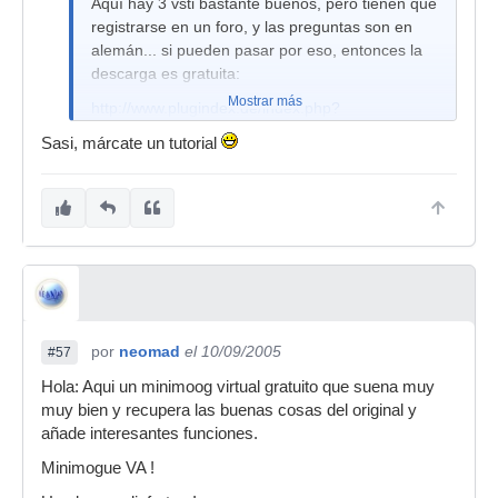
Aquí hay 3 vsti bastante buenos, pero tienen que
registrarse en un foro, y las preguntas son en
alemán... si pueden pasar por eso, entonces la
descarga es gratuita:
Mostrar más
http://www.plugindex.de/index.php?
templateid=news&id=95
Sasi, márcate un tutorial
Suerte!
por
neomad
el 10/09/2005
#57
Hola: Aqui un minimoog virtual gratuito que suena muy
muy bien y recupera las buenas cosas del original y
añade interesantes funciones.
Minimogue VA !