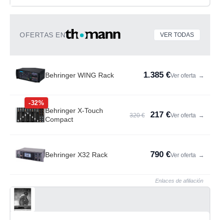
OFERTAS EN
VER TODAS
1.385 €
Behringer WING Rack
Ver oferta
→
-32%
Behringer X-Touch
217 €
320 €
Ver oferta
→
Compact
790 €
Behringer X32 Rack
Ver oferta
→
Enlaces de afiliación