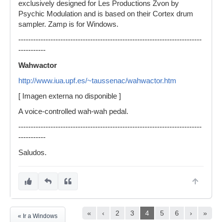
exclusively designed for Les Productions Zvon by
Psychic Modulation and is based on their Cortex drum
sampler. Zamp is for Windows.
--------------------------------------------------------------------------
-----------
Wahwactor
http://www.iua.upf.es/~taussenac/wahwactor.htm
[ Imagen externa no disponible ]
A voice-controlled wah-wah pedal.
--------------------------------------------------------------------------
-----------
Saludos.
«
‹
2
3
4
5
6
›
»
« Ir a Windows