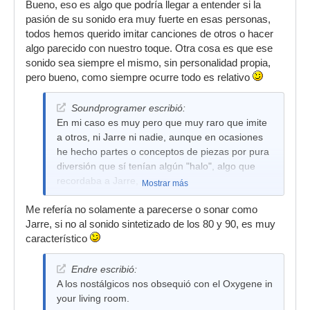
Bueno, eso es algo que podría llegar a entender si la
siempre van a salir las comparaciones. Haz tú
pasión de su sonido era muy fuerte en esas personas,
música y deja de copiar a los demás, eso es
todos hemos querido imitar canciones de otros o hacer
todo.
algo parecido con nuestro toque. Otra cosa es que ese
sonido sea siempre el mismo, sin personalidad propia,
pero bueno, como siempre ocurre todo es relativo
Soundprogramer escribió:
En mi caso es muy pero que muy raro que imite
a otros, ni Jarre ni nadie, aunque en ocasiones
he hecho partes o conceptos de piezas por pura
diversión que sí tenían algún "halo", algo que
recordaba a Jarre,
Mostrar más
Me refería no solamente a parecerse o sonar como
Jarre, si no al sonido sintetizado de los 80 y 90, es muy
característico
Endre escribió:
A los nostálgicos nos obsequió con el Oxygene in
your living room.