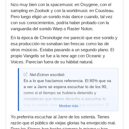
hizo muy bien con la spacemusic en Oxygene, con el
sampling en Zoolook y con la worldmusic en Cousteau.
Pero luego eligió un sonido más dance cuando, tal vez
con sus conocimientos, podría haber probado con la
vanguardia del sonido Warp o Raster Noton.
En la época de Chronologie me pareció que ese sonido y
esa producción no sonaban tan frescas como las de
otros músicos. Estaba pasando a un segundo plano. El
propio Vangelis se fue a la new age con Oceanic y
Voices. Parecían fuera de su hábitat natural.
Nel-Ectron escribió:
Es a lo que hacíamos referencia. El 80% que va
a ver a Jarre se espera escuchar lo de los 90,
como si el tiempo se hubiera detenido y
consideran que tienen derecho a escuchar lo
que su mente dice que tienen que escuchar. El
Mostrar más
público es así...
Yo preferiría escuchar al Jarre de los setenta. Tienes
razón que el público de viejas glorias ha envejecido mal.