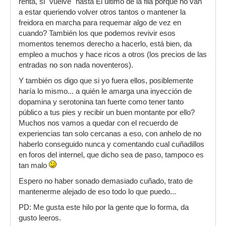
renta, si "vuelve" hasta El último de la fila porqué no van
a estar queriendo volver otros tantos o mantener la
freidora en marcha para requemar algo de vez en
cuando? También los que podemos revivir esos
momentos tenemos derecho a hacerlo, está bien, da
empleo a muchos y hace ricos a otros (los precios de las
entradas no son nada noventeros).
Y también os digo que si yo fuera ellos, posiblemente
haría lo mismo... a quién le amarga una inyección de
dopamina y serotonina tan fuerte como tener tanto
público a tus pies y recibir un buen montante por ello?
Muchos nos vamos a quedar con el recuerdo de
experiencias tan solo cercanas a eso, con anhelo de no
haberlo conseguido nunca y comentando cual cuñadillos
en foros del internel, que dicho sea de paso, tampoco es
tan malo
Espero no haber sonado demasiado cuñado, trato de
mantenerme alejado de eso todo lo que puedo...
PD: Me gusta este hilo por la gente que lo forma, da
gusto leeros.