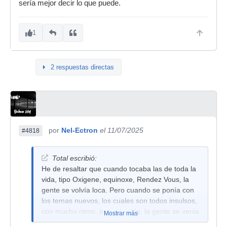
sería mejor decir lo que puede.
1
2 respuestas directas
por
Nel-Ectron
el 11/07/2025
#4818
Total escribió:
He de resaltar que cuando tocaba las de toda la
vida, tipo Oxigene, equinoxe, Rendez Vous, la
gente se volvía loca. Pero cuando se ponía con
los temas nuevos, los cuales son todos insulsos,
con mucho ritmo, pero sin vida, la gente se venia
Mostrar más
abajo.