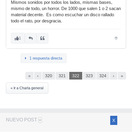
Mismos sonidos por todos los lados, mismas bases,
mismo de todo, un horror. De 1000 que salen 1 o 2 sacan
material decente. Es como escuchar un disco rallado
todo el rato, por desgracia.
1
1 respuesta directa
«
‹
320
321
322
323
324
›
»
« Ir a Charla general
NUEVO POST
X
×