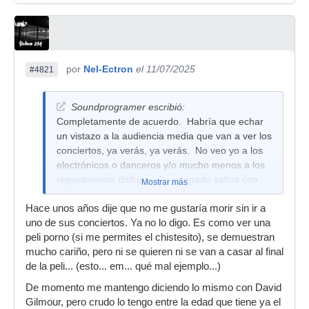
por
Nel-Ectron
el 11/07/2025
#4821
Soundprogramer escribió:
Completamente de acuerdo. Habría que echar
un vistazo a la audiencia media que van a ver los
conciertos, ya verás, ya verás. No veo yo a los
electrónicos o danceros y/o mucho menos a los
reguetoneros disfrutando o pegado saltos con
Mostrar más
Equinoxe u Oxygen, te lo garantizo.
Hace unos años dije que no me gustaría morir sin ir a
uno de sus conciertos. Ya no lo digo. Es como ver una
peli porno (si me permites el chistesito), se demuestran
mucho cariño, pero ni se quieren ni se van a casar al final
de la peli... (esto... em... qué mal ejemplo...)
De momento me mantengo diciendo lo mismo con David
Gilmour, pero crudo lo tengo entre la edad que tiene ya el