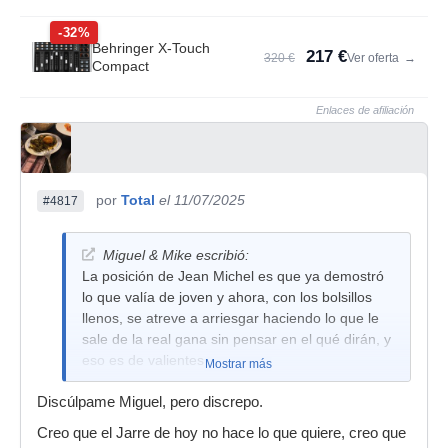
-32%
Behringer X-Touch
217 €
320 €
Ver oferta
→
Compact
Enlaces de afiliación
por
Total
el 11/07/2025
#4817
Miguel & Mike escribió:
La posición de Jean Michel es que ya demostró
lo que valía de joven y ahora, con los bolsillos
llenos, se atreve a arriesgar haciendo lo que le
sale de la real gana sin pensar en el qué dirán, y
eso es de valientes.
Mostrar más
Discúlpame Miguel, pero discrepo.
Creo que el Jarre de hoy no hace lo que quiere, creo que