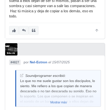
suena a ellos dejan de ser sí mismos, pasan a ser una
sombra y casi siempre van a salir las comparaciones.
Haz tú música y deja de copiar a los demás, eso es
todo.
por
Nel-Ectron
el 15/07/2025
#4827
Soundprogramer escribió:
Lo que no me suele gustar son los discípulos, lo
siento. Me refiero a los que copian de manera
descarada o no tan descarada su sonido. Eso no
lo soporto. Los que componen o se inspiran en
el sonido de un banda y suena a ellos dejan de
Mostrar más
ser sí mismos, pasan a ser una sombra y casi