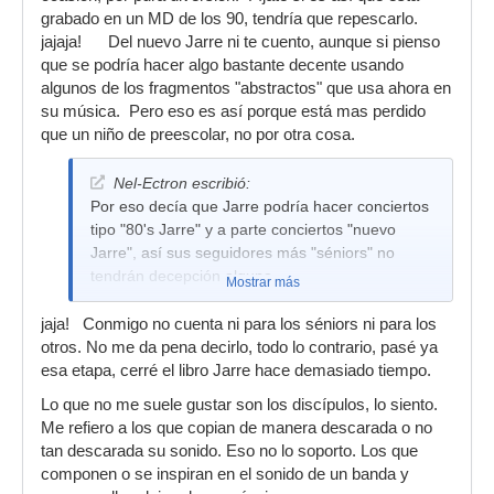
grabado en un MD de los 90, tendría que repescarlo.
jajaja! Del nuevo Jarre ni te cuento, aunque si pienso
que se podría hacer algo bastante decente usando
algunos de los fragmentos "abstractos" que usa ahora en
su música. Pero eso es así porque está mas perdido
que un niño de preescolar, no por otra cosa.
Nel-Ectron escribió:
Por eso decía que Jarre podría hacer conciertos
tipo "80's Jarre" y a parte conciertos "nuevo
Jarre", así sus seguidores más "séniors" no
tendrán decepción alguna.
Mostrar más
jaja! Conmigo no cuenta ni para los séniors ni para los
otros. No me da pena decirlo, todo lo contrario, pasé ya
esa etapa, cerré el libro Jarre hace demasiado tiempo.
Lo que no me suele gustar son los discípulos, lo siento.
Me refiero a los que copian de manera descarada o no
tan descarada su sonido. Eso no lo soporto. Los que
componen o se inspiran en el sonido de un banda y