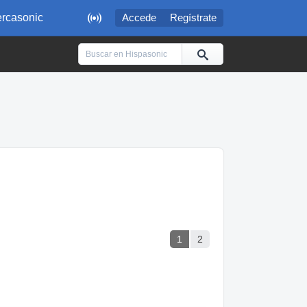

rcasonic
Accede
Regístrate
1
2