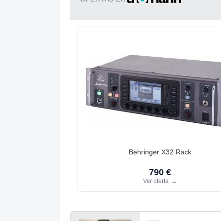
Behringer X32 Rack
790 €
Ver oferta
→