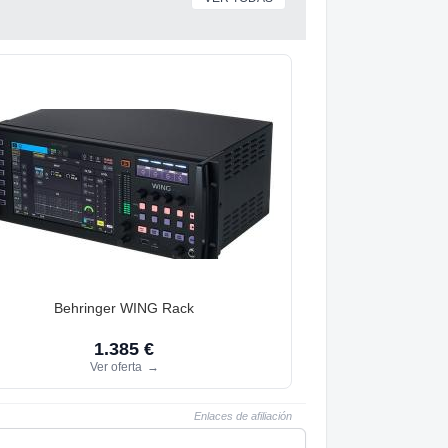
Behringer WING Rack
1.385 €
Ver oferta
→
Enlaces de afiliación