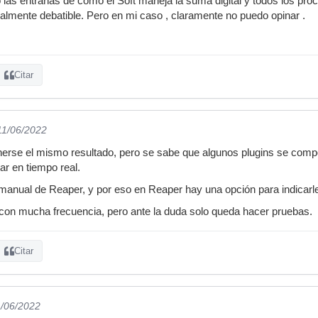
as entrañas de cómo el Soft maneja la suma digital y todos los pro
lmente debatible. Pero en mi caso , claramente no puedo opinar .
Citar
11/06/2022
nerse el mismo resultado, pero se sabe que algunos plugins se compo
tar en tiempo real.
manual de Reaper, y por eso en Reaper hay una opción para indicarle a
con mucha frecuencia, pero ante la duda solo queda hacer pruebas.
Citar
1/06/2022