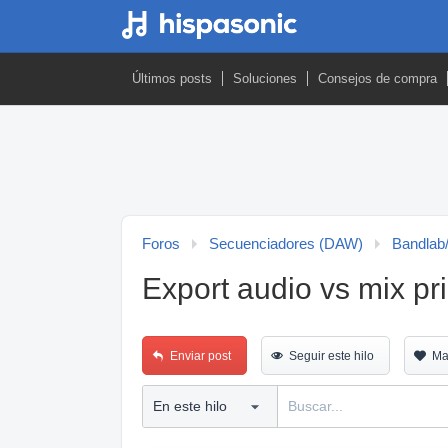
Últimos posts
Soluciones
Consejos de compra
Foros
Secuenciadores (DAW)
Bandla
Export audio vs mix pri
Enviar post
Seguir este hilo
Ma