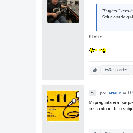
"Dogbert" escrib
Solucionado qu
El mito.
Responder
por
jaraujo
el 11
#7
Mi pregunta era porque 
del territorio de lo sub