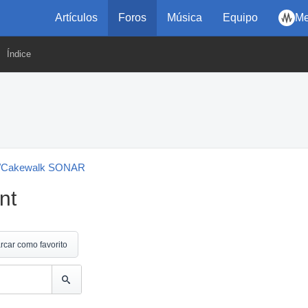
Artículos
Foros
Música
Equipo
Me
Índice
b/Cakewalk SONAR
nt
rcar como favorito