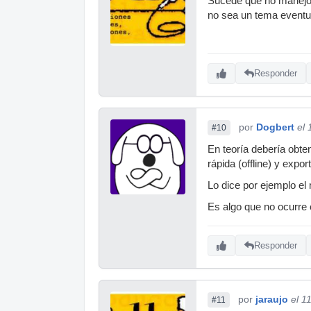
Sucede que no manejo l
no sea un tema eventua
Responder
por
Dogbert
el 
#10
En teoría debería obte
rápida (offline) y expor
Lo dice por ejemplo el 
Es algo que no ocurre 
Responder
por
jaraujo
el 1
#11