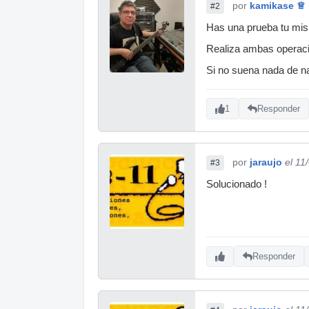
por
kamikase ♕
#2
Has una prueba tu mi
Realiza ambas operaci
Si no suena nada de na
1
Responder
por
jaraujo
el 11
#3
Solucionado !
Responder