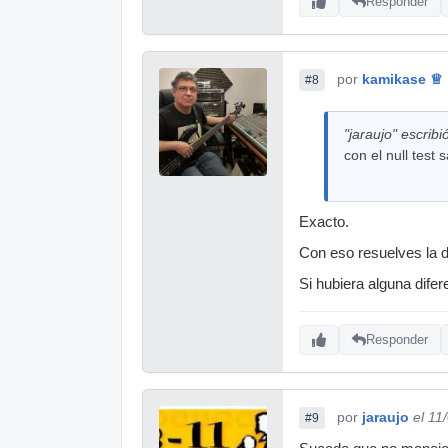
Responder
por
kamikase ♕
#8
"jaraujo" escribi
con el null test 
Exacto.
Con eso resuelves la 
Si hubiera alguna difer
Responder
por
jaraujo
el 11
#9