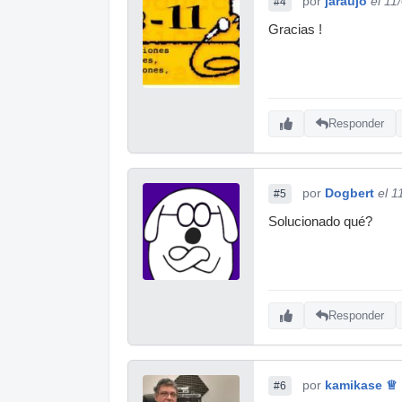
por
jaraujo
el 11
#4
Gracias !
Responder
por
Dogbert
el 1
#5
Solucionado qué?
Responder
por
kamikase ♕
#6