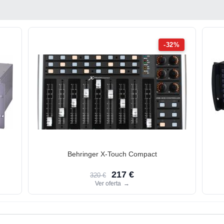
-32%
Behringer X-Touch Compact
217 €
320 €
Ver oferta
→