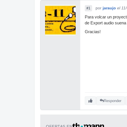
por
jaraujo
el 11
#1
Para volcar un proyect
de Export audio suena 
Gracias!
Responder
OFERTAS EN