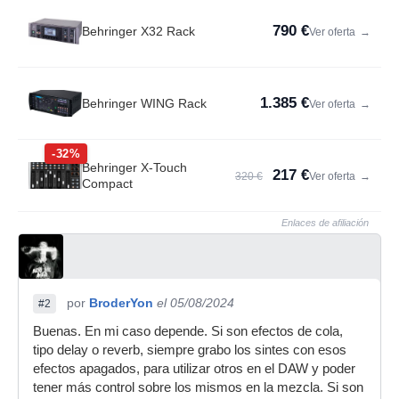
790 €
Behringer X32 Rack
Ver oferta
→
1.385 €
Behringer WING Rack
Ver oferta
→
-32%
Behringer X-Touch
217 €
320 €
Ver oferta
→
Compact
Enlaces de afiliación
por
BroderYon
el 05/08/2024
#2
Buenas. En mi caso depende. Si son efectos de cola,
tipo delay o reverb, siempre grabo los sintes con esos
efectos apagados, para utilizar otros en el DAW y poder
tener más control sobre los mismos en la mezcla. Si son