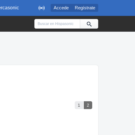

rcasonic
Accede
Regístrate
1
2