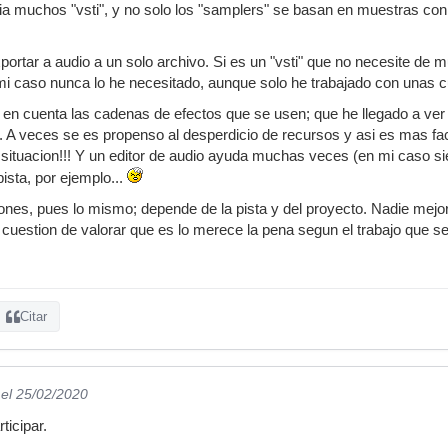
a muchos "vsti", y no solo los "samplers" se basan en muestras co
xportar a audio a un solo archivo. Si es un "vsti" que no necesite de
 mi caso nunca lo he necesitado, aunque solo he trabajado con unas
en cuenta las cadenas de efectos que se usen; que he llegado a ver 
. A veces se es propenso al desperdicio de recursos y asi es mas faci
a situacion!!! Y un editor de audio ayuda muchas veces (en mi caso s
pista, por ejemplo...
ones, pues lo mismo; depende de la pista y del proyecto. Nadie mejo
cuestion de valorar que es lo merece la pena segun el trabajo que s
Citar
el 25/02/2020
ticipar.