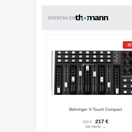
OFERTAS EN
-3
Behringer X-Touch Compact
217 €
320 €
Ver oferta
→