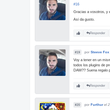
#16
Gracias a vosotros, y e
Así da gusto.
Responder
por
Steeve Fox
#19
Voy a tener en un mism
todos los plugins de p
DAW?? Suena regalo 
Responder
por
Furthur
el 
#20