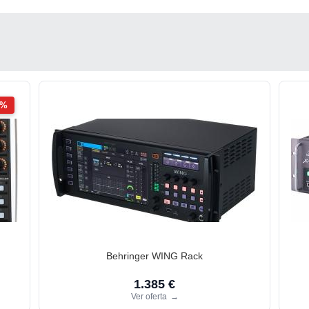
2%
Behringer WING Rack
1.385 €
Ver oferta
→