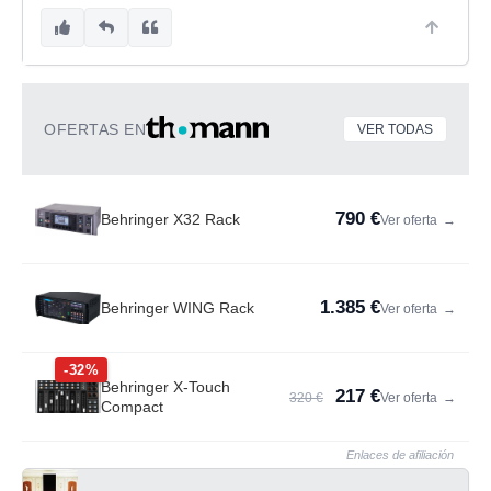
OFERTAS EN
VER TODAS
790 €
Behringer X32 Rack
Ver oferta
→
1.385 €
Behringer WING Rack
Ver oferta
→
-32%
Behringer X-Touch
217 €
320 €
Ver oferta
→
Compact
Enlaces de afiliación