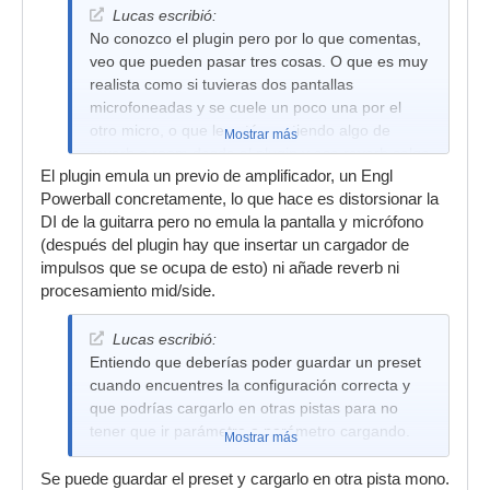
Lucas escribió:
No conozco el plugin pero por lo que comentas,
veo que pueden pasar tres cosas. O que es muy
realista como si tuvieras dos pantallas
microfoneadas y se cuele un poco una por el
otro micro, o que le estés metiendo algo de
Mostrar más
reverb o room desde el plugin y esa reverb salga
El plugin emula un previo de amplificador, un Engl
por ambos canales, o que le hayas metido algún
Powerball concretamente, lo que hace es distorsionar la
procesamiento mid side que hace que ese 100%
DI de la guitarra pero no emula la pantalla y micrófono
ya no salga al 100%. Si es room o alguna eq mid
(después del plugin hay que insertar un cargador de
side deberías poder corregirlo si lo desactivas.
impulsos que se ocupa de esto) ni añade reverb ni
procesamiento mid/side.
Lucas escribió:
Entiendo que deberías poder guardar un preset
cuando encuentres la configuración correcta y
que podrías cargarlo en otras pistas para no
tener que ir parámetro a parámetro cargando.
Mostrar más
Se puede guardar el preset y cargarlo en otra pista mono.