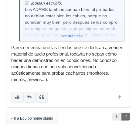
jboisan escribió:
Los ADAMS tambien suenan bien, al probarlos
no debían estar bien los cables, porque no
sonaban muy bien, pero después se los compro
un amigo y me gustan, aunque siguen sonando
para mi gusto mejor los PMC (del mismo rango
Mostrar más
de precios)
Parece mentira que las tiendas que se dedican a vender
material de audio profesional, todavía no sepan cómo
hacer una demostración en condiciones. No conozco
ninguna tienda con una sala acondicionada
acústicamente para probar cacharros (monitores,
micros, previos...).
1
2
« Ir a Equipo home studio