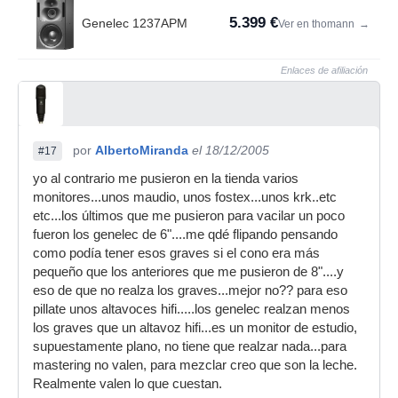
5.399 €
Genelec 1237APM
Ver en thomann
→
Enlaces de afiliación
por
AlbertoMiranda
el 18/12/2005
#17
yo al contrario me pusieron en la tienda varios
monitores...unos maudio, unos fostex...unos krk..etc
etc...los últimos que me pusieron para vacilar un poco
fueron los genelec de 6"....me qdé flipando pensando
como podía tener esos graves si el cono era más
pequeño que los anteriores que me pusieron de 8"....y
eso de que no realza los graves...mejor no?? para eso
pillate unos altavoces hifi.....los genelec realzan menos
los graves que un altavoz hifi...es un monitor de estudio,
supuestamente plano, no tiene que realzar nada...para
mastering no valen, para mezclar creo que son la leche.
Realmente valen lo que cuestan.