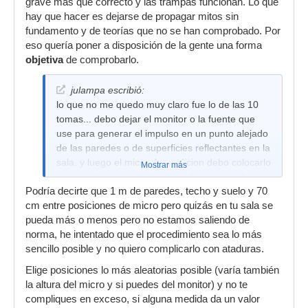
grave más que correcto y las trampas funcionan. Lo que
hay que hacer es dejarse de propagar mitos sin
fundamento y de teorías que no se han comprobado. Por
eso quería poner a disposición de la gente una forma
objetiva
de comprobarlo.
julampa escribió:
lo que no me quedo muy claro fue lo de las 10
tomas... debo dejar el monitor o la fuente que
use para generar el impulso en un punto alejado
de las paredes o de superficies reflectantes en la
sala. y luego el micro de medicion debo colocarlo
Mostrar más
en una situacion similar (lejos de las superficies
Podría decirte que 1 m de paredes, techo y suelo y 70
reflectantes) pero a su vez lejos de la fuente?
cm entre posiciones de micro pero quizás en tu sala se
y otra es...cuan separadas deben ser la
pueda más o menos pero no estamos saliendo de
colocacion del micro entre impulso e impulso? y
norma, he intentado que el procedimiento sea lo más
la fuente siempre debe emitir el impulso desde el
sencillo posible y no quiero complicarlo con ataduras.
mismo lugar, no?
Elige posiciones lo más aleatorias posible (varía también
la altura del micro y si puedes del monitor) y no te
compliques en exceso, si alguna medida da un valor