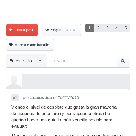
1
2
3
4
5
Enviar post
Seguir este hilo
Marcar como favorito
por
aracustica
el 29/11/2013
#1
Viendo el nivel de despiste que gasta la gran mayoría
de usuarios de este foro (y por supuesto otros) he
querido hacer una guía lo más sencilla posible para
evaluar:
1) Si necesitamos trampas de graves y a qué frecuencia