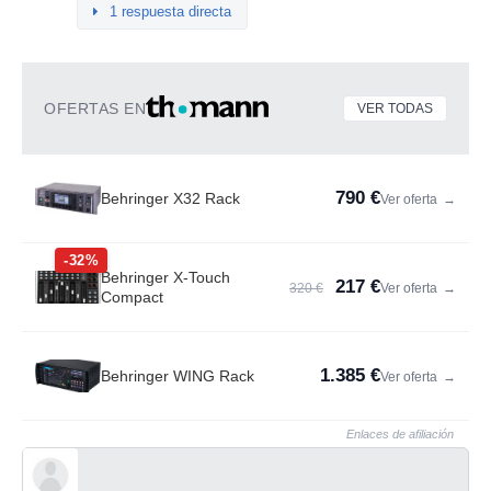
1 respuesta directa
OFERTAS EN
VER TODAS
790 €
Behringer X32 Rack
Ver oferta
→
-32%
Behringer X-Touch
217 €
320 €
Ver oferta
→
Compact
1.385 €
Behringer WING Rack
Ver oferta
→
Enlaces de afiliación