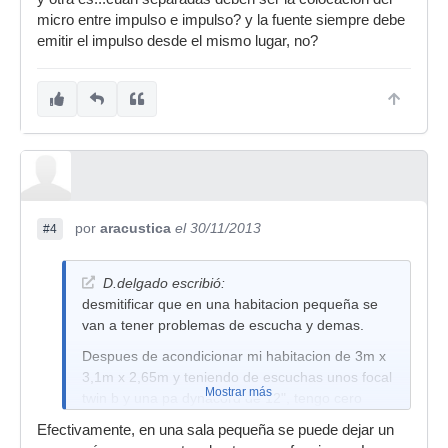
micro entre impulso e impulso? y la fuente siempre debe
emitir el impulso desde el mismo lugar, no?
por
aracustica
el 30/11/2013
#4
D.delgado escribió:
desmitificar que en una habitacion pequeña se
van a tener problemas de escucha y demas.
Despues de acondicionar mi habitacion de 3m x
3,1m x 2,65m y teniendo de escuchas unos focal
Mostrar más
twin b y una pa dynacord de 12", tengo cero
problemas con los graves y la escucha es
Efectivamente, en una sala pequeña se puede dejar un
perfecta, mi trabajo me ha costado conseguirlo.