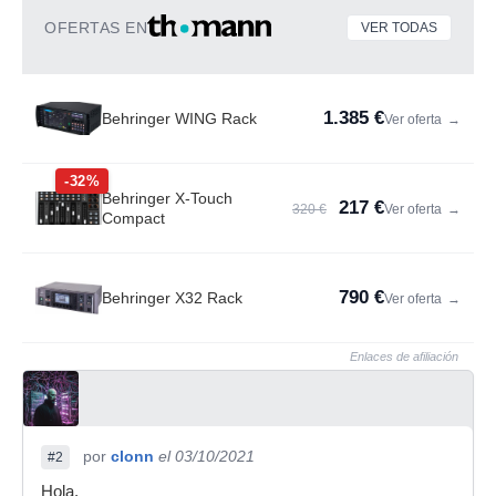
OFERTAS EN
VER TODAS
1.385 €
Behringer WING Rack
Ver oferta
→
-32%
Behringer X-Touch
217 €
320 €
Ver oferta
→
Compact
790 €
Behringer X32 Rack
Ver oferta
→
Enlaces de afiliación
por
clonn
el 03/10/2021
#2
Hola.