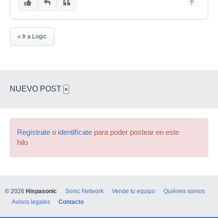
« Ir a Logic
NUEVO POST
×
Regístrate
o
identifícate
para poder postear en este
hilo
© 2026
Hispasonic
Sonic Network
Vende tu equipo
Quiénes somos
Avisos legales
Contacto