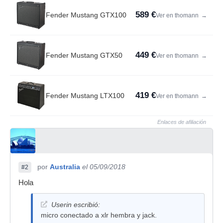
589 €
Fender Mustang GTX100
Ver en thomann
→
449 €
Fender Mustang GTX50
Ver en thomann
→
419 €
Fender Mustang LTX100
Ver en thomann
→
Enlaces de afiliación
por
Australia
el 05/09/2018
#2
Hola
Userin escribió:
micro conectado a xlr hembra y jack.