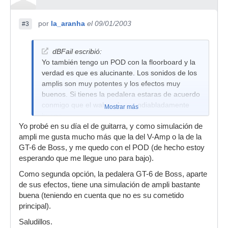
por
la_aranha
el 09/01/2003
#3
dBFail escribió:
Yo también tengo un POD con la floorboard y la
verdad es que es alucinante. Los sonidos de los
amplis son muy potentes y los efectos muy
buenos. Si tienes la pedalera estaras de acuerdo
conmigo que el wah wah es endiabladamente
Mostrar más
bueno.
Yo probé en su día el de guitarra, y como simulación de
Ademas, con el soundiver te puedes cargar via
ampli me gusta mucho más que la del V-Amp o la de la
midi infinidad de sonidos de las ToneTransfer
GT-6 de Boss, y me quedo con el POD (de hecho estoy
Library. La verdad es que para grabar directo al
esperando que me llegue uno para bajo).
ordenador es definitivo.
Como segunda opción, la pedalera GT-6 de Boss, aparte
de sus efectos, tiene una simulación de ampli bastante
buena (teniendo en cuenta que no es su cometido
principal).
Saludillos.