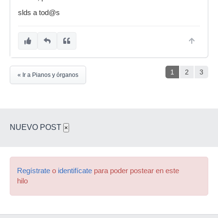
slds a tod@s
1
2
3
« Ir a Pianos y órganos
NUEVO POST
×
Regístrate
o
identifícate
para poder postear en este
hilo