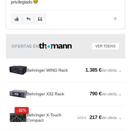
privilegiado
OFERTAS EN
VER TODAS
1.385 €
Behringer WING Rack
Ver oferta
→
790 €
Behringer X32 Rack
Ver oferta
→
-32%
Behringer X-Touch
217 €
320 €
Ver oferta
→
Compact