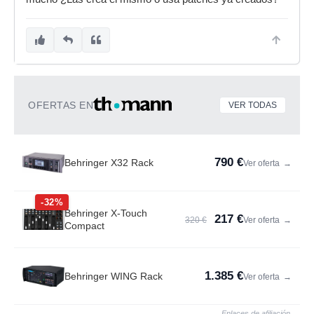
OFERTAS EN
VER TODAS
790 €
Behringer X32 Rack
Ver oferta
→
-32%
Behringer X-Touch
217 €
320 €
Ver oferta
→
Compact
1.385 €
Behringer WING Rack
Ver oferta
→
Enlaces de afiliación