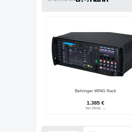
Behringer WING Rack
1.385 €
Ver oferta
→