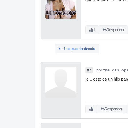
1
Responder
1 respuesta directa
por
the_can_op
#7
je... este es un hilo pa
Responder