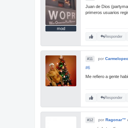
Juan de Dios (partyman
primeros usuarios regi
mod
Responder
por
Carmelope
#11
#6
Me refiero a gente habi
Responder
por
Ragonar™
#12