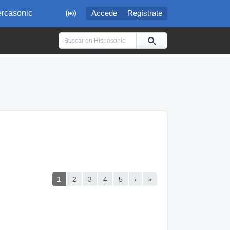

rcasonic
Accede
Regístrate
1
2
3
4
5
›
»