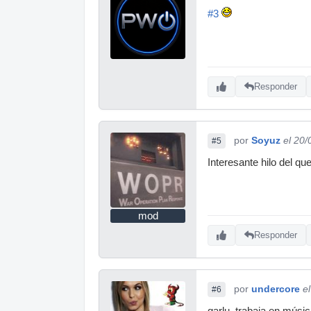
#3
Responder
por
Soyuz
el 20
#5
Interesante hilo del qu
mod
Responder
por
undercore
e
#6
garlu, trabaja en músi