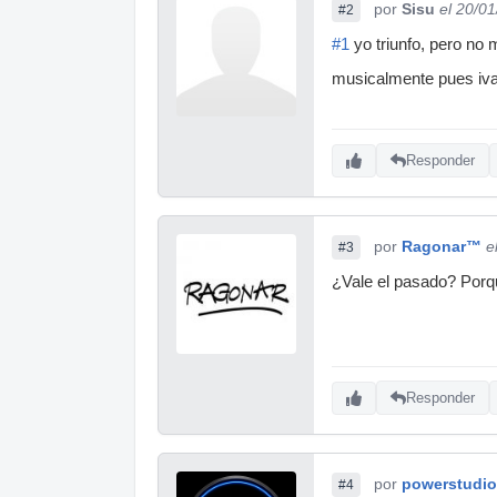
por
Sisu
el 20/0
#2
#1
yo triunfo, pero no
musicalmente pues ivan
Responder
por
Ragonar™
e
#3
¿Vale el pasado? Porqu
Responder
por
powerstudi
#4