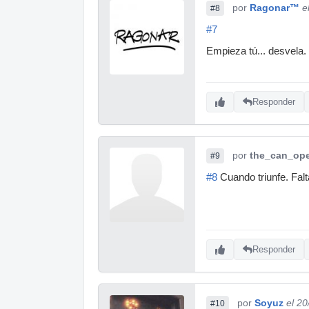
por
Ragonar™
e
#8
#7
Empieza tú... desvela.
Responder
por
the_can_op
#9
#8
Cuando triunfe. Falt
Responder
por
Soyuz
el 2
#10