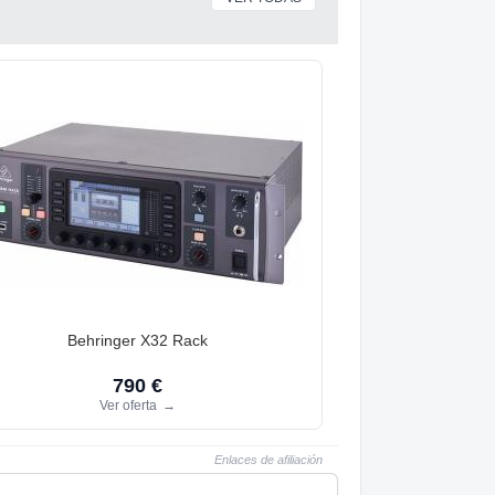
Behringer X32 Rack
790 €
Ver oferta
→
Enlaces de afiliación