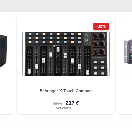
-32%
Behringer X-Touch Compact
217 €
320 €
Ver oferta
→