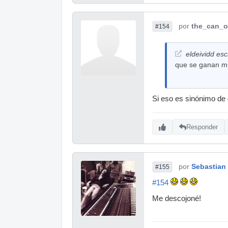
por
the_can_o
#154
eldeividd esc
que se ganan mu
Si eso es sinónimo de
Responder
por
Sebastian
#155
#154
Me descojoné!