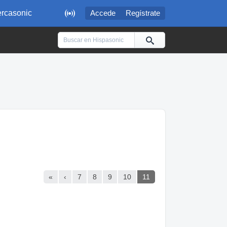

rcasonic
Accede
Regístrate
«
‹
7
8
9
10
11