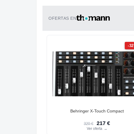
OFERTAS EN
-3
Behringer X-Touch Compact
217 €
320 €
Ver oferta
→