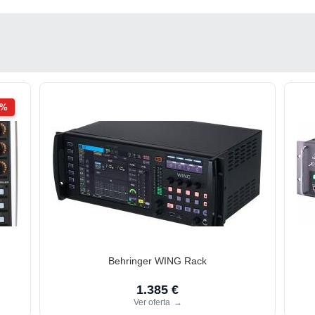
2%
Behringer WING Rack
1.385 €
Ver oferta
→