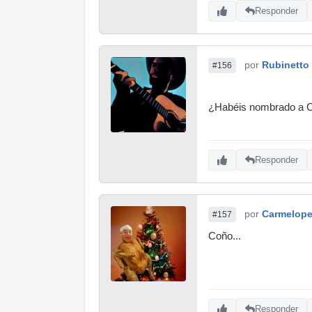
Responder
por
Rubinetto 
#156
¿Habéis nombrado a Ca
Responder
por
Carmelop
#157
Coño...
Responder