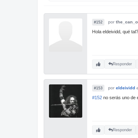
por
the_can_o
#152
Hola eldeividd, qué tal
Responder
por
eldeividd
#153
#152
no serás uno de el
Responder