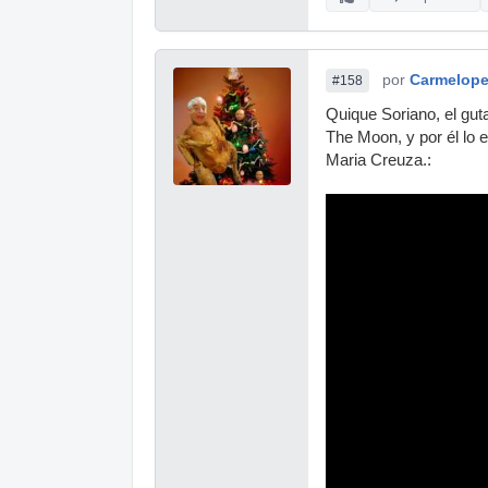
por
Carmelop
#158
Quique Soriano, el guta
The Moon, y por él lo
Maria Creuza.: