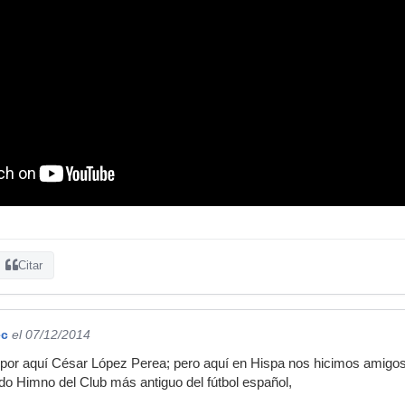
Citar
ec
el 07/12/2014
por aquí César López Perea; pero aquí en Hispa nos hicimos amigos,
do Himno del Club más antiguo del fútbol español,