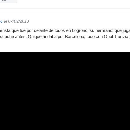
ec
el 07/09/2013
rrista que fue por delante de todos en Logroño; su hermano, que jugaba
 escuché antes. Quique andaba por Barcelona, tocó con Oriol Tranvía