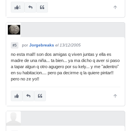
1
por
Jorgebreaks
el 13/12/2005
#5
no esta mal!! son dos amigas q viven juntas y ella es
madre de una niña... ta bien... ya ma dicho q aver si paso
a tapar algun q otro agugero por su kely... y me "adentro"
en su habitacion.... pero pa decirme q la quiere pintar!!
pero no ze yo!!