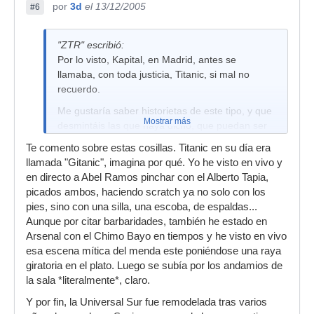
por
3d
el 13/12/2005
#6
"ZTR" escribió:
Por lo visto, Kapital, en Madrid, antes se
llamaba, con toda justicia, Titanic, si mal no
recuerdo.
Me gustaría saber historietas de este tipo, y que
Mostrar más
desmintáis las que haya dicho, que puedan ser
falsas. Y luego, estaría genial saber historietas
Te comento sobre estas cosillas. Titanic en su día era
de DJs, como que si Abel Ramos scratcheaba
llamada "Gitanic", imagina por qué. Yo he visto en vivo y
con los pies, o algunas sesiones del mítico
en directo a Abel Ramos pinchar con el Alberto Tapia,
Dixkontrol, o incluso frikadas como que ciertos
picados ambos, haciendo scratch ya no solo con los
DJs si no cuentan con cierto "equipamiento" en
pies, sino con una silla, una escoba, de espaldas...
cabina, se niegan a pinchar...
Aunque por citar barbaridades, también he estado en
Un saludo, y si no os parece interesante el hilo, o
Arsenal con el Chimo Bayo en tiempos y he visto en vivo
si la he cagado demasiado, pido disculpas por
esa escena mítica del menda este poniéndose una raya
adelantado.
giratoria en el plato. Luego se subía por los andamios de
la sala *literalmente*, claro.
PD: la sala Universal Island de Parquesur de
Leganés, desde que se cerró siendo Sönique,
Y por fin, la Universal Sur fue remodelada tras varios