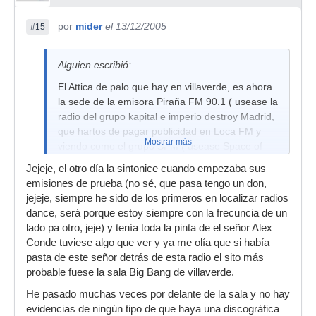
por
mider
el 13/12/2005
#15
Alguien escribió:
El Attica de palo que hay en villaverde, es ahora
la sede de la emisora Piraña FM 90.1 ( usease la
radio del grupo kapital e imperio destroy Madrid,
que hartos de pagar publicidad en Loca FM y
Mostrar más
viendo como el grupo SFM ( usease Space of
sound ) tienen 12 horas de emisión by de face,
Jejeje, el otro día la sintonice cuando empezaba sus
han decidido montarse la radio por su cuenta ).
emisiones de prueba (no sé, que pasa tengo un don,
jejeje, siempre he sido de los primeros en localizar radios
dance, será porque estoy siempre con la frecuncia de un
lado pa otro, jeje) y tenía toda la pinta de el señor Alex
Conde tuviese algo que ver y ya me olía que si había
pasta de este señor detrás de esta radio el sito más
probable fuese la sala Big Bang de villaverde.
He pasado muchas veces por delante de la sala y no hay
evidencias de ningún tipo de que haya una discográfica