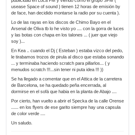
publicidad en Loca FM y viendo como el grupo SFM (
usease Space of sound ) tienen 12 horas de emisión by
de face, han decidido montarse la radio por su cuenta ).
Lo de las rayas en los discos de Chimo Bayo en el
Arsenal de Oliva tb lo he visto yo .... con la gorra de luces
y las botas con chapa en los talones ... ( juer que viejo
soy )...
En Kea .. cuando el Dj ( Esteban ) estaba vizco del pedo,
le tirabamos trozos de pirula al disco que estaba sonando
... y terminaba haciendo scratch para pillarlos... ( y
menudos scratch !!!...sin tener ni puta idea !!! ))
Se ha llegado a comentar que en el Attica de la carretera
de Barcelona, se ha quedado peña encerrada, al
dormirse en el sofá que habia en la planta de Abajo ....
Por cierto, han vuelto a abrir el Specka de la calle Orense
...... en los flyers de ese garito siempre hay una capsula
de color verde ....
Un saludo.