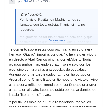
por
3d
el 13/12/2005
#7
"ZTR" escribió:
Por lo visto, Kapital, en Madrid, antes se
llamaba, con toda justicia, Titanic, si mal no
recuerdo.
Me gustaría saber historietas de este tipo, y que
Mostrar más
desmintáis las que haya dicho, que puedan ser
falsas. Y luego, estaría genial saber historietas
Te comento sobre estas cosillas. Titanic en su día era
de DJs, como que si Abel Ramos scratcheaba
llamada "Gitanic", imagina por qué. Yo he visto en vivo y
con los pies, o algunas sesiones del mítico
en directo a Abel Ramos pinchar con el Alberto Tapia,
Dixkontrol, o incluso frikadas como que ciertos
picados ambos, haciendo scratch ya no solo con los
DJs si no cuentan con cierto "equipamiento" en
pies, sino con una silla, una escoba, de espaldas...
cabina, se niegan a pinchar...
Aunque por citar barbaridades, también he estado en
Un saludo, y si no os parece interesante el hilo, o
Arsenal con el Chimo Bayo en tiempos y he visto en vivo
si la he cagado demasiado, pido disculpas por
esa escena mítica del menda este poniéndose una raya
adelantado.
giratoria en el plato. Luego se subía por los andamios de
la sala *literalmente*, claro.
PD: la sala Universal Island de Parquesur de
Leganés, desde que se cerró siendo Sönique,
Y por fin, la Universal Sur fue remodelada tras varios
¿no se ha rehabilitado o reciclado?