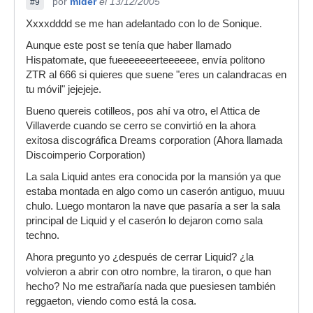
por
mider
el 13/12/2005
#9
Xxxxdddd se me han adelantado con lo de Sonique.
Aunque este post se tenía que haber llamado
Hispatomate, que fueeeeeeerteeeeee, envía politono
ZTR al 666 si quieres que suene "eres un calandracas en
tu móvil" jejejeje.
Bueno quereis cotilleos, pos ahí va otro, el Attica de
Villaverde cuando se cerro se convirtió en la ahora
exitosa discográfica Dreams corporation (Ahora llamada
Discoimperio Corporation)
La sala Liquid antes era conocida por la mansión ya que
estaba montada en algo como un caserón antiguo, muuu
chulo. Luego montaron la nave que pasaría a ser la sala
principal de Liquid y el caserón lo dejaron como sala
techno.
Ahora pregunto yo ¿después de cerrar Liquid? ¿la
volvieron a abrir con otro nombre, la tiraron, o que han
hecho? No me estrañaría nada que puesiesen también
reggaeton, viendo como está la cosa.