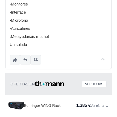
-Monitores
-Interface
-Micrófono
-Auriculares
¡Me ayudariáis mucho!
Un saludo
OFERTAS EN
VER TODAS
1.385 €
Behringer WING Rack
Ver oferta
→