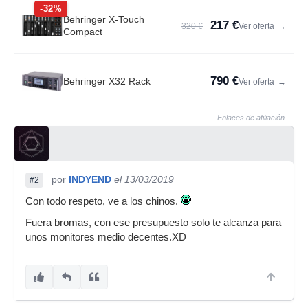
-32%
Behringer X-Touch
217 €
320 €
Ver oferta
→
Compact
790 €
Behringer X32 Rack
Ver oferta
→
Enlaces de afiliación
por
INDYEND
el 13/03/2019
#2
Con todo respeto, ve a los chinos.
Fuera bromas, con ese presupuesto solo te alcanza para
unos monitores medio decentes.XD