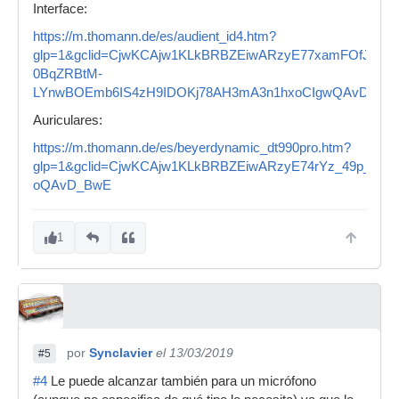
Interface:
https://m.thomann.de/es/audient_id4.htm?
glp=1&gclid=CjwKCAjw1KLkBRBZEiwARzyE77xamFOfJL9-
0BqZRBtM-
LYnwBOEmb6IS4zH9IDOKj78AH3mA3n1hxoCIgwQAvD_Bw
Auriculares:
https://m.thomann.de/es/beyerdynamic_dt990pro.htm?
glp=1&gclid=CjwKCAjw1KLkBRBZEiwARzyE74rYz_49p_sc
oQAvD_BwE
1
por
Synclavier
el 13/03/2019
#5
#4
Le puede alcanzar también para un micrófono