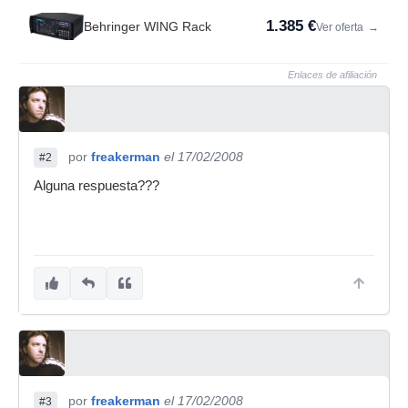
1.385 €
Behringer WING Rack
Ver oferta
→
Enlaces de afiliación
por
freakerman
el 17/02/2008
#2
Alguna respuesta???
por
freakerman
el 17/02/2008
#3