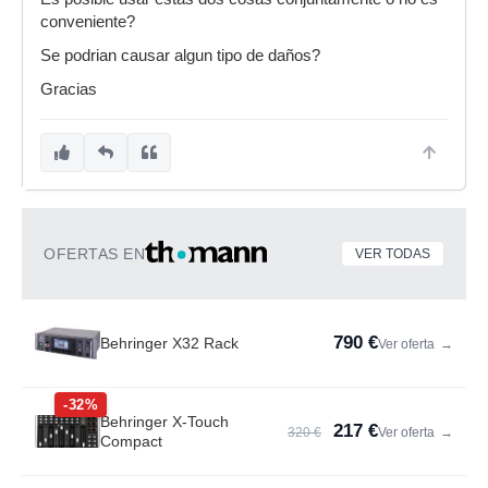
conveniente?
Se podrian causar algun tipo de daños?
Gracias
OFERTAS EN
VER TODAS
790 €
Behringer X32 Rack
Ver oferta
→
-32%
Behringer X-Touch
217 €
320 €
Ver oferta
→
Compact