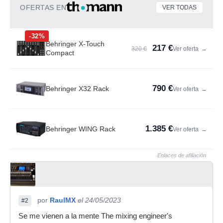
OFERTAS EN
VER TODAS
-32%
Behringer X-Touch
217 €
320 €
Ver oferta
→
Compact
790 €
Behringer X32 Rack
Ver oferta
→
1.385 €
Behringer WING Rack
Ver oferta
→
Enlaces de afiliación
por
RaulMX
el 24/05/2023
#2
Se me vienen a la mente The mixing engineer's