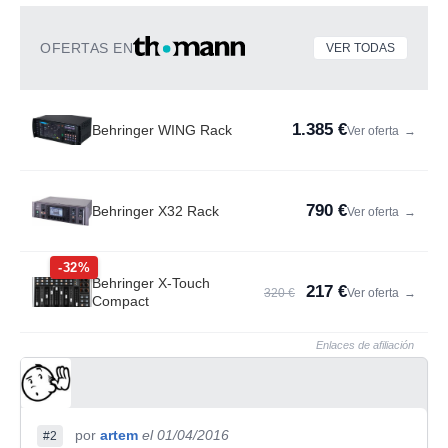
OFERTAS EN
VER TODAS
1.385 €
Behringer WING Rack
Ver oferta
→
790 €
Behringer X32 Rack
Ver oferta
→
-32%
Behringer X-Touch
217 €
320 €
Ver oferta
→
Compact
Enlaces de afiliación
por
artem
el 01/04/2016
#2