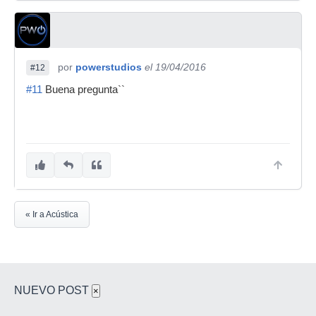
por
powerstudios
el 19/04/2016
#12
#11
Buena pregunta``
« Ir a Acústica
NUEVO POST
×