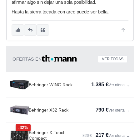
afirmar algo sin dejar una sola posibilidad.
Hasta la sierra tocada con arco puede ser bella.
OFERTAS EN
VER TODAS
1.385 €
Behringer WING Rack
Ver oferta
→
790 €
Behringer X32 Rack
Ver oferta
→
-32%
Behringer X-Touch
217 €
320 €
Ver oferta
→
Compact