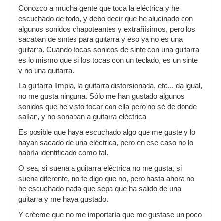
Conozco a mucha gente que toca la eléctrica y he
no se decirte, es que no me puedo creer que no
escuchado de todo, y debo decir que he alucinado con
te gusten miles de sonidos.....o quizas es que te
algunos sonidos chapoteantes y extrañísimos, pero los
refieres a la tipica guitarra limpia o la
sacaban de sintes para guitarra y eso ya no es una
distorsionada de los punteos,,,en fin.....no se,
guitarra. Cuando tocas sonidos de sinte con una guitarra
creo que a tu edad ya no te vas a curar
venga
es lo mismo que si los tocas con un teclado, es un sinte
un saludo
y no una guitarra.
La guitarra límpia, la guitarra distorsionada, etc... da igual,
no me gusta ninguna. Sólo me han gustado algunos
sonidos que he visto tocar con ella pero no sé de donde
salían, y no sonaban a guitarra eléctrica.
Es posible que haya escuchado algo que me guste y lo
hayan sacado de una eléctrica, pero en ese caso no lo
habría identificado como tal.
O sea, si suena a guitarra eléctrica no me gusta, si
suena diferente, no te digo que no, pero hasta ahora no
he escuchado nada que sepa que ha salido de una
guitarra y me haya gustado.
Y créeme que no me importaría que me gustase un poco