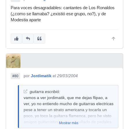
Para voces desagradables: cantantes de Los Ronaldos
(¿como se llamaba? ¿existió ese grupo, no?), y de
Modestia aparte
por
Jordimatik
el 29/03/2004
#80
guitarra escribió:
vamos a ver jordimatik, que me dejas flipao, a
ver, yo no entiendo mucho de guitarras electricas
pese a tener un strato americana y tocarla un
poco, yo toco la guitarra flamenca, pero he visto
amigos guitarristas, cojer un puñado de pedales
Mostrar más
y hacer verdaderas burradas, sonidos tipo sinte,