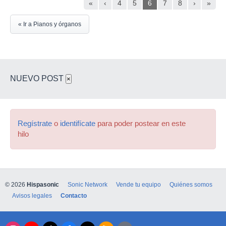
«
‹
4
5
6
7
8
›
»
« Ir a Pianos y órganos
NUEVO POST
×
Regístrate
o
identifícate
para poder postear en este
hilo
© 2026
Hispasonic
Sonic Network
Vende tu equipo
Quiénes somos
Avisos legales
Contacto