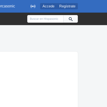

rcasonic
Accede
Regístrate