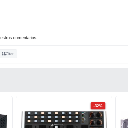
estros comentarios.
Citar
-32%