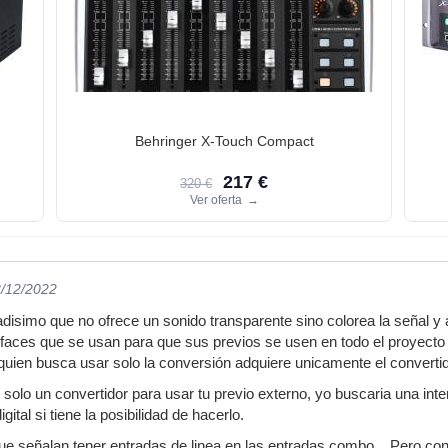
Behringer X-Touch Compact
217 €
320 €
Ver oferta
→
3/12/2022
simo que no ofrece un sonido transparente sino colorea la señal y aqu
aces que se usan para que sus previos se usen en todo el proyecto y
ien busca usar solo la conversión adquiere unicamente el convertid
 solo un convertidor para usar tu previo externo, yo buscaria una inte
gital si tiene la posibilidad de hacerlo.
ue señalan tener entradas de linea en las entradas combo... Pero con