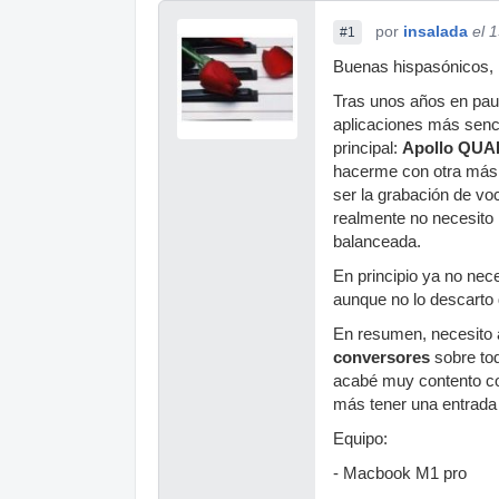
por
insalada
el 
#1
Buenas hispasónicos,
Tras unos años en pau
aplicaciones más sencil
principal:
Apollo QU
hacerme con otra más se
ser la grabación de vo
realmente no necesito 
balanceada.
En principio ya no nece
aunque no lo descarto 
En resumen, necesito a
conversores
sobre tod
acabé muy contento con
más tener una entrada 
Equipo:
- Macbook M1 pro