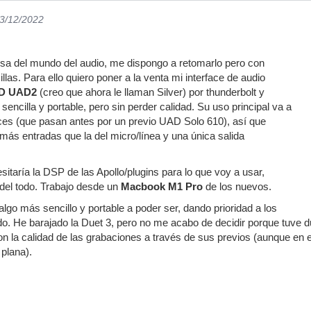
13/12/2022
sa del mundo del audio, me dispongo a retomarlo pero con
las. Para ello quiero poner a la venta mi interface de audio
AD UAD2
(creo que ahora le llaman Silver) por thunderbolt y
ncilla y portable, pero sin perder calidad. Su uso principal va a
ces (que pasan antes por un previo UAD Solo 610), así que
más entradas que la del micro/línea y una única salida
sitaría la DSP de las Apollo/plugins para lo que voy a usar,
del todo. Trabajo desde un
Macbook M1 Pro
de los nuevos.
lgo más sencillo y portable a poder ser, dando prioridad a los
o. He barajado la Duet 3, pero no me acabo de decidir porque tuve d
 la calidad de las grabaciones a través de sus previos (aunque en 
plana).