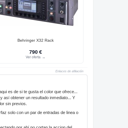
Behringer X32 Rack
790 €
Ver oferta
→
Enlaces de afiliación
i es de si te gusta el color que ofrece...
 así obtener un resultado inmediato... Y
or sin previos.
rfaz solo con un par de entradas de linea o
ectando por ahí no cortan la accion del