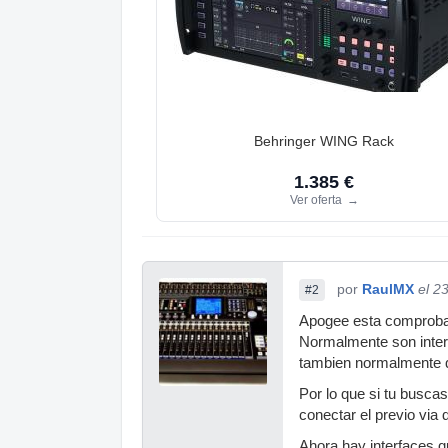
Behringer WING Rack
1.385 €
Ver oferta
→
por
RaulMX
el 2
#2
Apogee esta comprobadi
Normalmente son interf
tambien normalmente qu
Por lo que si tu buscas
conectar el previo via di
Ahora hay interfaces q