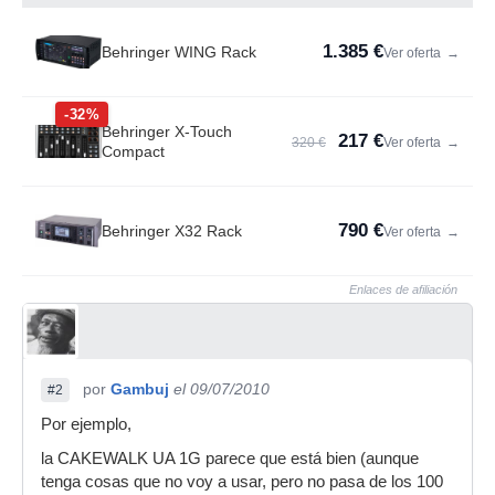
1.385 €
Behringer WING Rack
Ver oferta
→
-32%
Behringer X-Touch
217 €
320 €
Ver oferta
→
Compact
790 €
Behringer X32 Rack
Ver oferta
→
Enlaces de afiliación
por
Gambuj
el 09/07/2010
#2
Por ejemplo,
la CAKEWALK UA 1G parece que está bien (aunque
tenga cosas que no voy a usar, pero no pasa de los 100