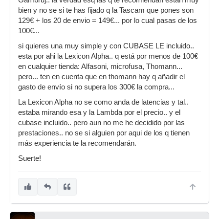
Gambruj.. la verdad esq las q te recomiendan están muy
bien y no se si te has fijado q la Tascam que pones son
129€ + los 20 de envio = 149€... por lo cual pasas de los
100€...
si quieres una muy simple y con CUBASE LE incluido..
esta por ahi la Lexicon Alpha.. q está por menos de 100€
en cualquier tienda: Alfasoni, microfusa, Thomann...
pero... ten en cuenta que en thomann hay q añadir el
gasto de envío si no supera los 300€ la compra...
La Lexicon Alpha no se como anda de latencias y tal..
estaba mirando esa y la Lambda por el precio.. y el
cubase incluido.. pero aun no me he decidido por las
prestaciones.. no se si alguien por aqui de los q tienen
más experiencia te la recomendarán.
Suerte!