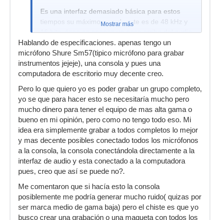
Es una interfaz demasiado básica para estos
tiempos su máximo sample rate es de 48 kHz y
Mostrar más
16 bits, ósea es apenas un paso arriba del audio
integrado del ordenador pero principalmente por
Hablando de especificaciones. apenas tengo un
las conecciones, pre amp y phantom power.
micrófono Shure Sm57(tipico micrófono para grabar
instrumentos jejeje), una consola y pues una
Las M-Audio vía Firewire/USB yo no las
computadora de escritorio muy decente creo.
recomiendo ya que tienen muchos problemas
con sus drivers y el ordenador, marcas
Pero lo que quiero yo es poder grabar un grupo completo,
económicas pero efectivas Tascam, PreSonus,
yo se que para hacer esto se necesitaría mucho pero
Focusrite.
mucho dinero para tener el equipo de mas alta gama o
bueno en mi opinión, pero como no tengo todo eso. Mi
Una mejor que la Behringer con un precio
idea era simplemente grabar a todos completos lo mejor
mínimo mas alto, 15 euros mas, pero con mejor
y mas decente posibles conectado todos los micrófonos
calidad sample rate 96 kHz/24 bits y 2 entradas
a la consola, la consola conectándola directamente a la
combo XRL/TR.
interfaz de audio y esta conectado a la computadora
Tascam US-322
pues, creo que así se puede no?.
https://www.thomann.de/es/tascam_us_322.htm
Me comentaron que si hacía esto la consola
posiblemente me podría generar mucho ruido( quizas por
ser marca medio de gama baja) pero el chiste es que yo
busco crear una grabación o una maqueta con todos los