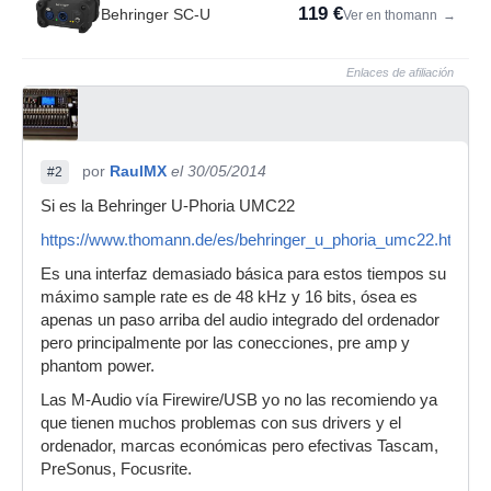
119 €
Behringer SC-U
Ver en thomann
→
Enlaces de afiliación
por
RaulMX
el 30/05/2014
#2
Si es la Behringer U-Phoria UMC22
https://www.thomann.de/es/behringer_u_phoria_umc22.htm
Es una interfaz demasiado básica para estos tiempos su
máximo sample rate es de 48 kHz y 16 bits, ósea es
apenas un paso arriba del audio integrado del ordenador
pero principalmente por las conecciones, pre amp y
phantom power.
Las M-Audio vía Firewire/USB yo no las recomiendo ya
que tienen muchos problemas con sus drivers y el
ordenador, marcas económicas pero efectivas Tascam,
PreSonus, Focusrite.