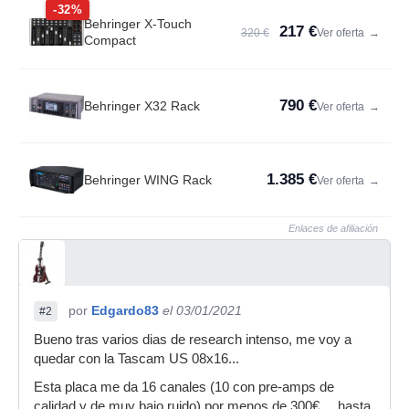
-32%
Behringer X-Touch
217 €
320 €
Ver oferta
→
Compact
790 €
Behringer X32 Rack
Ver oferta
→
1.385 €
Behringer WING Rack
Ver oferta
→
Enlaces de afiliación
por
Edgardo83
el 03/01/2021
#2
Bueno tras varios dias de research intenso, me voy a
quedar con la Tascam US 08x16...
Esta placa me da 16 canales (10 con pre-amps de
calidad y de muy bajo ruido) por menos de 300€.... hasta