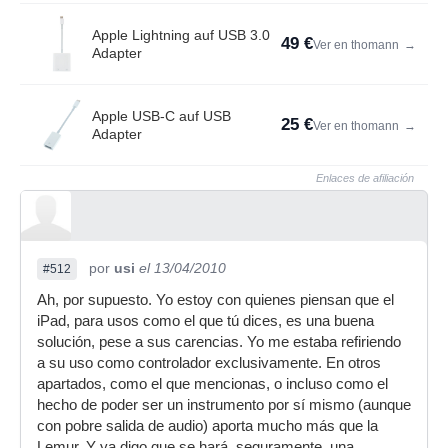
Apple Lightning auf USB 3.0
49 €
Ver en thomann
→
Adapter
Apple USB-C auf USB
25 €
Ver en thomann
→
Adapter
Enlaces de afiliación
por
usi
el 13/04/2010
#512
Ah, por supuesto. Yo estoy con quienes piensan que el
iPad, para usos como el que tú dices, es una buena
solución, pese a sus carencias. Yo me estaba refiriendo
a su uso como controlador exclusivamente. En otros
apartados, como el que mencionas, o incluso como el
hecho de poder ser un instrumento por sí mismo (aunque
con pobre salida de audio) aporta mucho más que la
Lemur. Y ya digo que se hará, seguramente, una