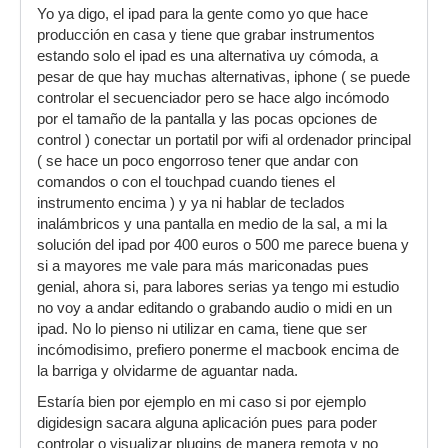
Yo ya digo, el ipad para la gente como yo que hace
producción en casa y tiene que grabar instrumentos
estando solo el ipad es una alternativa uy cómoda, a
pesar de que hay muchas alternativas, iphone ( se puede
controlar el secuenciador pero se hace algo incómodo
por el tamaño de la pantalla y las pocas opciones de
control ) conectar un portatil por wifi al ordenador principal
( se hace un poco engorroso tener que andar con
comandos o con el touchpad cuando tienes el
instrumento encima ) y ya ni hablar de teclados
inalámbricos y una pantalla en medio de la sal, a mi la
solución del ipad por 400 euros o 500 me parece buena y
si a mayores me vale para más mariconadas pues
genial, ahora si, para labores serias ya tengo mi estudio
no voy a andar editando o grabando audio o midi en un
ipad. No lo pienso ni utilizar en cama, tiene que ser
incómodisimo, prefiero ponerme el macbook encima de
la barriga y olvidarme de aguantar nada.
Estaría bien por ejemplo en mi caso si por ejemplo
digidesign sacara alguna aplicación pues para poder
controlar o visualizar plugins de manera remota y no