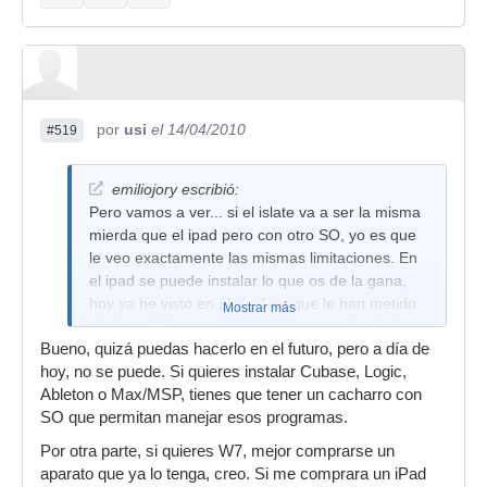
por
usi
el 14/04/2010
#519
emiliojory escribió:
Pero vamos a ver... si el islate va a ser la misma
mierda que el ipad pero con otro SO, yo es que
le veo exactamente las mismas limitaciones. En
el ipad se puede instalar lo que os de la gana,
hoy ya he visto en algún foro que le han metido
Mostrar más
windows 95, esperar un mes y ya vereis windows
Bueno, quizá puedas hacerlo en el futuro, pero a día de
7 y linux y snow leopard y de todo corriendo en
hoy, no se puede. Si quieres instalar Cubase, Logic,
ipad, bien o mal, eso es otra cosa. Por cierto,
Ableton o Max/MSP, tienes que tener un cacharro con
¿Para cuando sale el islate?
SO que permitan manejar esos programas.
Por otra parte, si quieres W7, mejor comprarse un
aparato que ya lo tenga, creo. Si me comprara un iPad