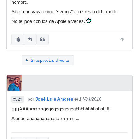
hombre.
EEUU que estaban a la espera de comprar un
Si es que vaya como "semos" en el resto del mundo.
iPad se sentirán decepcionados por esta noticia,
pero esperamos que estén contentos al conocer
No te jode con los de Apple a veces.
el motivo: el iPad es hasta ahora un gran éxito
en EEUU.
2 respuestas directas
por
José Luis Amores
el 14/04/2010
#524
¡¡¡¡¡AAAarrrrrrrrggggggggggggghhhhhhhhhhhh!!!!!
A esperaaaaaaaaaaaaarrrrrrrrrr....