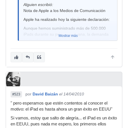
Alguien escribió:
Nota de Apple a los Medios de Comunicación
Apple ha realizado hoy la siguiente declaración:
Aunque hemos suministrado más de 500.000
iPads durante su primera semana, la demanda
Mostrar más
es mucho más alta de lo que teníamos previsto,
y probablemente seguirá excediendo nuestra
capacidad de suministro en las próximas
semanas en la medida que más personas ven y
tocan un iPad™. Hemos recogido también un
gran número de pedidos anticipados de los
modelos iPad 3G para entregar a finales de abril.
A la vista de esta sorprendentemente elevada
demanda en EEUU, hemos tomado la difícil
por
David Baizán
el 14/04/2010
#523
decisión de postponer el lanzamiento
" pero esperamos que estén contentos al conocer el
internacional del iPad un mes, hasta finales de
motivo: el iPad es hasta ahora un gran éxito en EEUU"
mayo. El lunes 10 de mayo anunciaremos los
precios para el mercado internacional y
Si vamos, estoy que salto de alegría... el iPad es un éxito
empezaremos a tomar pedidos anticipados.
en EEUU, pues nada me espero, los primeros ellos
Sabemos que muchos clientes de fuera de