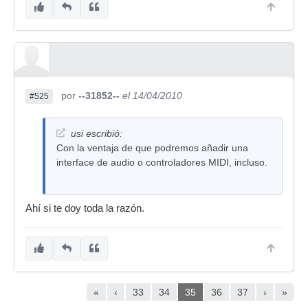
por
--31852--
el 14/04/2010
#525
usi escribió:
Con la ventaja de que podremos añadir una
interface de audio o controladores MIDI, incluso.
Ahí si te doy toda la razón.
«
‹
33
34
35
36
37
›
»