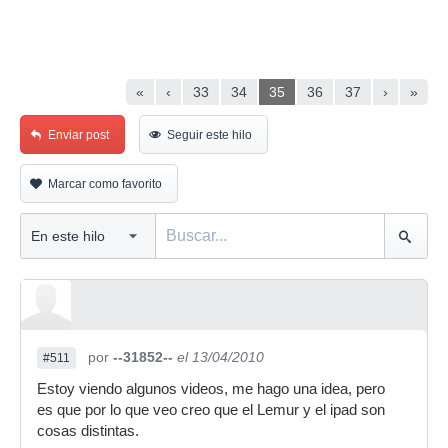
«
‹
33
34
35
36
37
›
»
Enviar post
Seguir este hilo
Marcar como favorito
por
--31852--
el 13/04/2010
#511
Estoy viendo algunos videos, me hago una idea, pero
es que por lo que veo creo que el Lemur y el ipad son
cosas distintas.