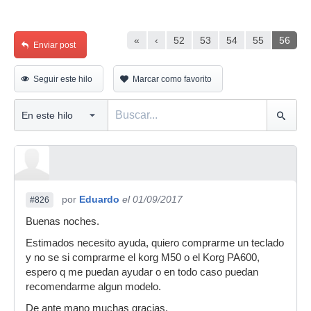
«
‹
52
53
54
55
56
Enviar post
Seguir este hilo
Marcar como favorito
por
Eduardo
el 01/09/2017
#826
Buenas noches.
Estimados necesito ayuda, quiero comprarme un teclado
y no se si comprarme el korg M50 o el Korg PA600,
espero q me puedan ayudar o en todo caso puedan
recomendarme algun modelo.
De ante mano muchas gracias.