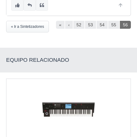
«
‹
52
53
54
55
56
« Ir a Sintetizadores
EQUIPO RELACIONADO