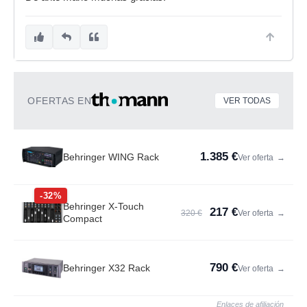
OFERTAS EN
VER TODAS
1.385 €
Behringer WING Rack
Ver oferta
→
-32%
Behringer X-Touch
217 €
320 €
Ver oferta
→
Compact
790 €
Behringer X32 Rack
Ver oferta
→
Enlaces de afiliación