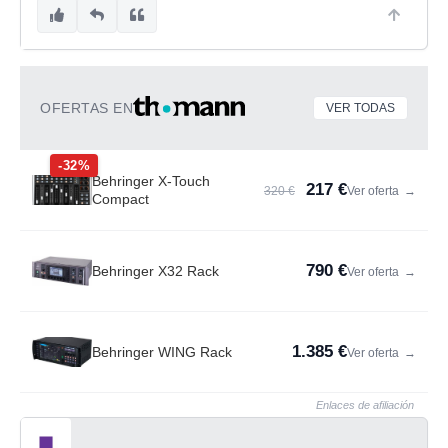
OFERTAS EN
VER TODAS
-32%
Behringer X-Touch
217 €
320 €
Ver oferta
→
Compact
790 €
Behringer X32 Rack
Ver oferta
→
1.385 €
Behringer WING Rack
Ver oferta
→
Enlaces de afiliación