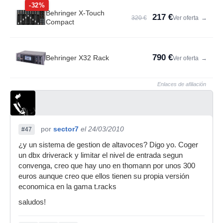
-32%
Behringer X-Touch
217 €
320 €
Ver oferta
→
Compact
790 €
Behringer X32 Rack
Ver oferta
→
Enlaces de afiliación
por
sector7
el 24/03/2010
#47
¿y un sistema de gestion de altavoces? Digo yo. Coger
un dbx driverack y limitar el nivel de entrada segun
convenga, creo que hay uno en thomann por unos 300
euros aunque creo que ellos tienen su propia versión
economica en la gama t.racks
saludos!