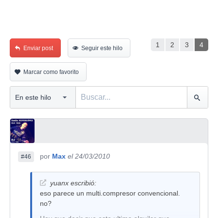
1
2
3
4
Enviar post
Seguir este hilo
Marcar como favorito
por
Max
el 24/03/2010
#46
yuanx escribió:
eso parece un multi.compresor convencional.
no?