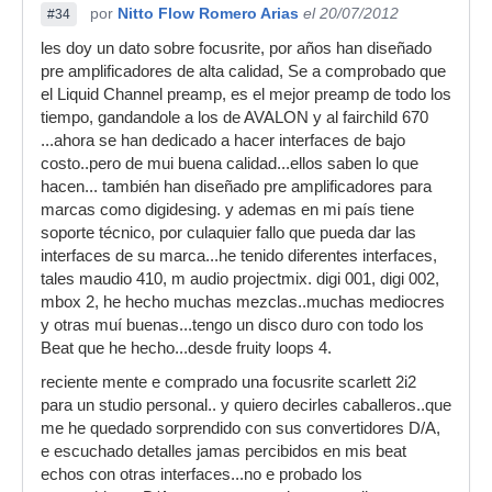
por
Nitto Flow Romero Arias
el 20/07/2012
#34
les doy un dato sobre focusrite, por años han diseñado
pre amplificadores de alta calidad, Se a comprobado que
el Liquid Channel preamp, es el mejor preamp de todo los
tiempo, gandandole a los de AVALON y al fairchild 670
...ahora se han dedicado a hacer interfaces de bajo
costo..pero de mui buena calidad...ellos saben lo que
hacen... también han diseñado pre amplificadores para
marcas como digidesing. y ademas en mi país tiene
soporte técnico, por culaquier fallo que pueda dar las
interfaces de su marca...he tenido diferentes interfaces,
tales maudio 410, m audio projectmix. digi 001, digi 002,
mbox 2, he hecho muchas mezclas..muchas mediocres
y otras muí buenas...tengo un disco duro con todo los
Beat que he hecho...desde fruity loops 4.
reciente mente e comprado una focusrite scarlett 2i2
para un studio personal.. y quiero decirles caballeros..que
me he quedado sorprendido con sus convertidores D/A,
e escuchado detalles jamas percibidos en mis beat
echos con otras interfaces...no e probado los