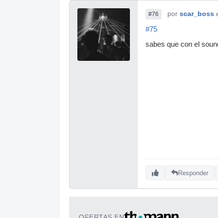
por
scar_boss
#76
#75
sabes que con el sound
Responder
OFERTAS EN