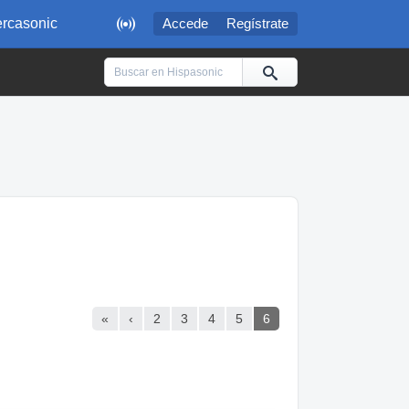

rcasonic
Accede
Regístrate
«
‹
2
3
4
5
6