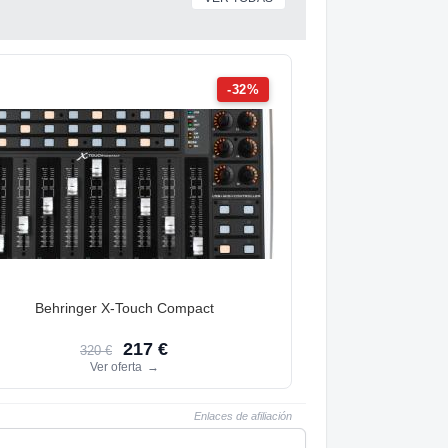
-32%
Behringer X-Touch Compact
217 €
320 €
Ver oferta
→
Enlaces de afiliación