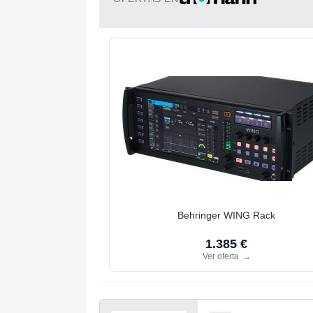
Behringer WING Rack
1.385 €
Ver oferta
→