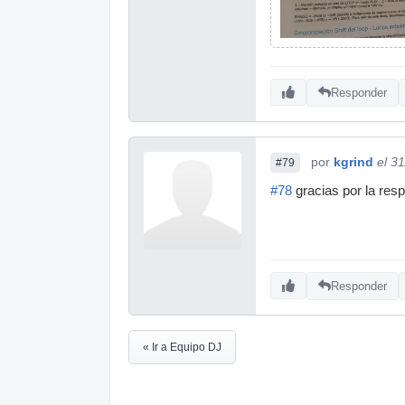
Responder
por
kgrind
el 3
#79
#78
gracias por la res
Responder
« Ir a Equipo DJ