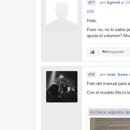
por
kgrind
el 2
#77
#76
Hola,
Pues no, no lo sabía p
ajusta el volumen? Mu
Responder
por
scar_boss
#78
Foto del manual para a
Con el modelo Micro t
Archivos adjuntos (
l