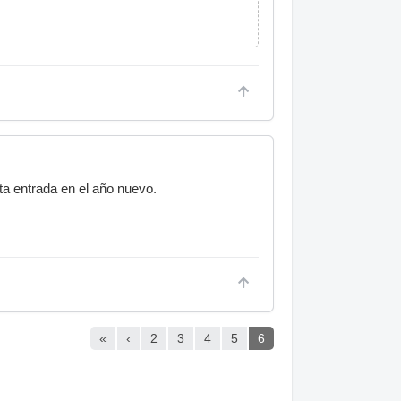
ta entrada en el año nuevo.
«
‹
2
3
4
5
6