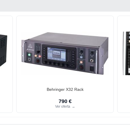
Behringer X32 Rack
790 €
Ver oferta
→