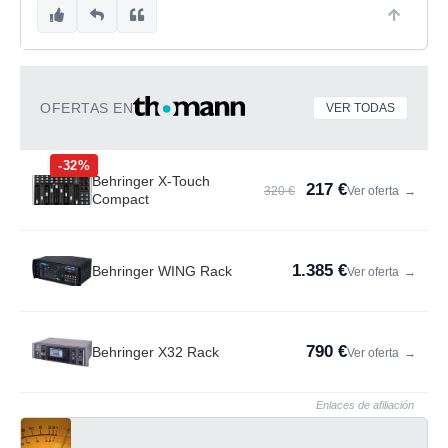
OFERTAS EN
VER TODAS
-32%
Behringer X-Touch
217 €
320 €
Ver oferta
→
Compact
1.385 €
Behringer WING Rack
Ver oferta
→
790 €
Behringer X32 Rack
Ver oferta
→
Enlaces de afiliación