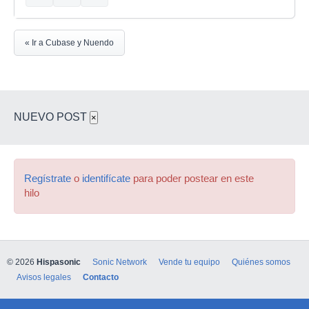
« Ir a Cubase y Nuendo
NUEVO POST
×
Regístrate
o
identifícate
para poder postear en este
hilo
© 2026
Hispasonic
Sonic Network
Vende tu equipo
Quiénes somos
Avisos legales
Contacto