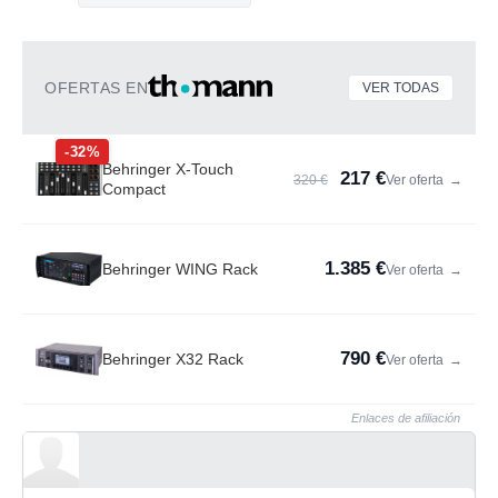
OFERTAS EN
VER TODAS
-32%
Behringer X-Touch
217 €
320 €
Ver oferta
→
Compact
1.385 €
Behringer WING Rack
Ver oferta
→
790 €
Behringer X32 Rack
Ver oferta
→
Enlaces de afiliación