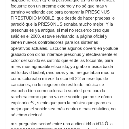
hispasonic que hay una persona que tenía una interface
focusrite con un preamp externo y no sé que mas y
termino vendiendo eso para comprar la PRESONUS
FIRESTUDIO MOBILE, que desde de hacer pruebas le
pareció que la PRESONUS sonaba mucho mejor! Y la
presonus es ya antigua, si mal no recuerdo creo que
salió en el 2009, estuve revisando la página oficial y
tienen nuevos controladores para los sistemas
operativos actuales. Escuche algunos covers en youtube
grabado con dicha interface presonus y efectivamente el
color del sonido es distinto que el de las focusrite, para
mi es más agradable el sonido, yo grabo música balda
estilo david bisbal, rancheras y no me gustaban mucho
como coloreaba mi voz la scarlett 2i2 en ese tipo de
canciones, no lo niego en otro estilo de música se
escucha bien como colorea la scarlett pero para la
ranchera como que no va ese sonido que no se cómo
explicarlo :S , siento que para la música que grabo es
mejor que el sonido sea más neutro o mas cristalino, no
sé cómo decirlo!
mis preguntas serian! entre una audient id4 o id14 Ó la