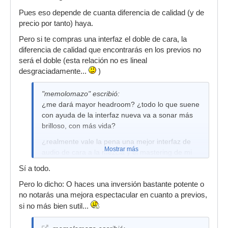
Pues eso depende de cuanta diferencia de calidad (y de
precio por tanto) haya.
Pero si te compras una interfaz el doble de cara, la
diferencia de calidad que encontrarás en los previos no
será el doble (esta relación no es lineal
desgraciadamente...
)
"memolomazo" escribió:
¿me dará mayor headroom? ¿todo lo que suene
con ayuda de la interfaz nueva va a sonar más
brilloso, con más vida?
¿realmente vale la pena una mejor interfaz de
Mostrar más
audio de cara a la mezcla y el mastering de mi
propia música?
Sí a todo.
Pero lo dicho: O haces una inversión bastante potente o
no notarás una mejora espectacular en cuanto a previos,
si no más bien sutil...