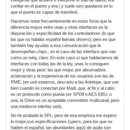
inteligente que acelere e interprete el flujo de datos, era
confiar en el puerto y era ( y suele ser) quedarse en lo
que el puerto es capaz de transferir.
Hacemos notar frecuentemente en estos foros que la
diferencia mayor entre unas y otras interfaces es la
depuración y especificidad de los controladores (lo que
los que no habláis español llamáis
drivers
); pero es que
también hay ayudas a esa comunicación que la
desempeñan
chips
., en el caso de las interface que van
como un reloj, claro. En este caso sí que hablaríamos de
interfaces con todas las de la ley, unas lo consiguen
mejor y otras peor; las que mejor, por abrumadora
aclamación y la experiencia de los usuarios son las de
RME, (en usb estamos, descarto a las Antelope, que van
bien cuando se conectan por Madi, que, al fin y al cabo
es un protocolo como pueda ser SPDif o AES EBU; o
sea, la Orion es un aceptable convertidor multicanal; pero
una mediocre interfaz usb).
No he probado la SPL; pero de esa empresa me espero
lo mejor;sus especificaciones (
specs
, para los que no
hablen el español, tan abundantes aquí) de audio son